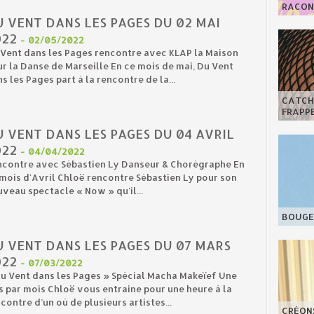
RACONT
 VENT DANS LES PAGES DU 02 MAI
022
-
02/05/2022
Vent dans les Pages rencontre avec KLAP la Maison
r la Danse de Marseille En ce mois de mai, Du Vent
s les Pages part à la rencontre de la...
CATCHY
FRAPPE
 VENT DANS LES PAGES DU 04 AVRIL
022
-
04/04/2022
ncontre avec Sébastien Ly Danseur & Chorégraphe En
mois d'Avril Chloë rencontre Sébastien Ly pour son
veau spectacle « Now » qu'il...
BOUGE 
U VENT DANS LES PAGES DU 07 MARS
022
-
07/03/2022
u Vent dans les Pages » Spécial Macha Makeïef Une
s par mois Chloë vous entraine pour une heure à la
contre d’un où de plusieurs artistes...
CRÉON