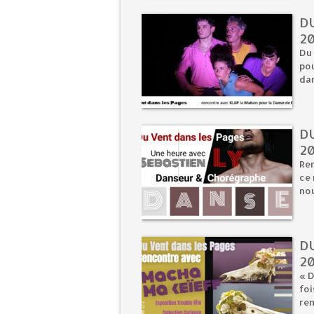
DU
2
Du 
pou
dan
DU
2
Re
ce 
nou
D
2
« D
foi
ren