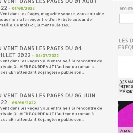
U VENT DANS LES PAGES DU 01 AOÛT
022
-
01/08/2022
RECHER
Vent dans les Pages, magazine sonore, vous entraîne
que mois à la rencontre d’un Artiste autour de
seille. Ce mois-ci, la mer roule ses...
LES 
FRÉQ
U VENT DANS LES PAGES DU 04
ILLET 2022
-
04/07/2022
Vent dans les Pages vous entraine à la rencontre de
écrivain OLIVIER BOURDEAUT L’auteur du roman à
cès «En attendant Bojangles» publie son...
DES MA
INTER
MARSE
 VENT DANS LES PAGES DU 06 JUIN
022
-
06/06/2022
Vent dans les Pages vous entraine à la rencontre de
écrivain OLIVIER BOURDEAUT L’auteur du roman à
cès «En attendant Bojangles» publie son...
🎶 MA