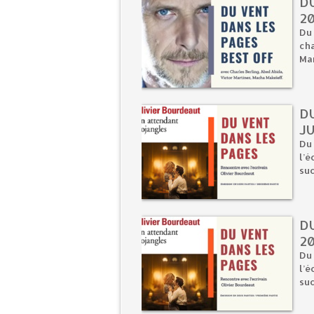
D
2
Du 
cha
Mar
D
JU
Du 
l’
suc
DU
2
Du 
l’
suc