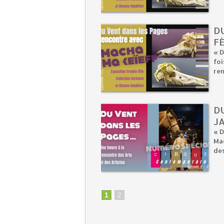
DU
FÉ
« D
foi
ren
DU
J
« D
Ma
des
1
2