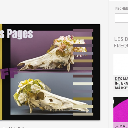
RECHER
LES 
FRÉQ
DES MA
INTER
MARSE
🎶 MA