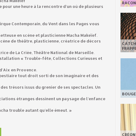
Macha Makeïef
RACONT
e pour une heure à la rencontre d’un où de plusieurs
 Cirque Contemporain, du Vent dans les Pages vous
 metteuse en scène et plasticienne Macha Makeïef.
cène de théâtre, plasticienne, créatrice de décors
CATCHY
FRAPPE
trice de La Criée, Théâtre National de Marseille.
stallation « Trouble-fête, Collections Curieuses et
 d’Aix en Provence.
stiaire tout droit sorti de son imaginaire et des
 des trésors issus du grenier de ses spectacles. Un
BOUGE 
sociations étranges dessinent un paysage de l’enfance
acha trouble autant qu’elle émeut. »
CRÉON