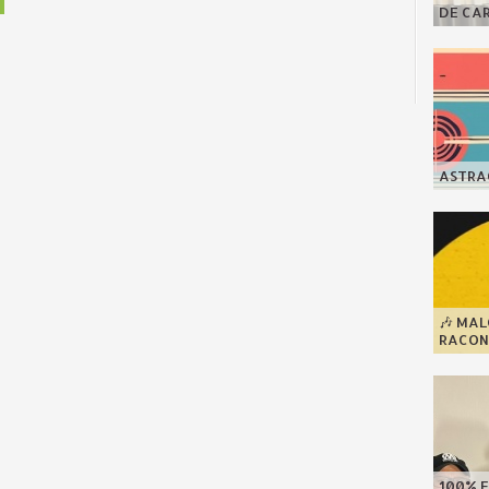
DE CA
ASTRAG
🎶 MA
RACONT
100% F