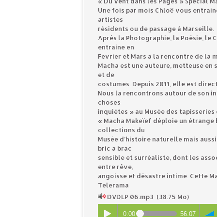
« Du Vent dans les Pages » Spécial 
Une fois par mois Chloë vous entrain
artistes
résidents ou de passage à Marseille.
Après la Photographie, la Poésie, le
entraine en
Février et Mars à la rencontre de la
Macha est une auteure, metteuse en s
et de
costumes. Depuis 2011, elle est direc
Nous la rencontrons autour de son in
choses
inquiètes » au Musée des tapisseries
« Macha Makeïef déploie un étrange be
collections du
Musée d’histoire naturelle mais aussi
bric a brac
sensible et surréaliste, dont les as
entre rêve,
angoisse et désastre intime. Cette M
Telerama
DVDLP 06.mp3
(38.75 Mo)
0:00
56:07