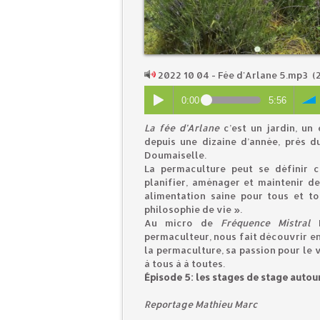
2022 10 04 - Fée d'Arlane 5.mp3
(2
0:00
5:56
La fée d’Arlane
c’est un jardin, un
depuis une dizaine d’année, près d
Doumaiselle.
La permaculture peut se définir
planifier, aménager et maintenir d
alimentation saine pour tous et t
philosophie de vie ».
Au micro de
Fréquence Mistral
B
permaculteur, nous fait découvrir en 
la permaculture, sa passion pour le v
à tous à à toutes.
Épisode 5: les stages de stage autou
Reportage Mathieu Marc