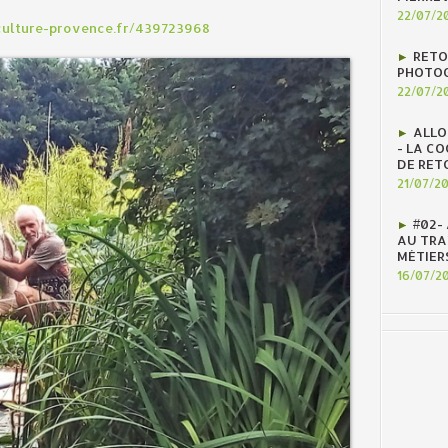
22/07/2
ulture-provence.fr/439723968
RETO
PHOTOG
22/07/2
ALLO
- LA C
DE RET
21/07/2
#02-
AU TRAV
MÉTIER
16/07/2