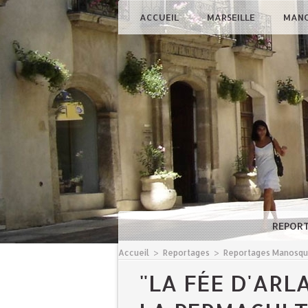
ACCUEIL
MARSEILLE
MAN
REPOR
Accueil
>
Reportages
>
Reportages Manosq
"LA FÉE D'ARLA