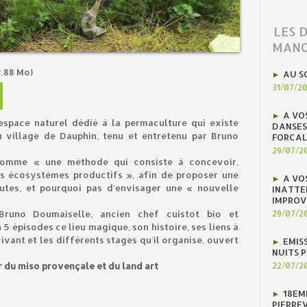
LES 
MANO
.88 Mo)
AU S
31/07/2
A VO
 espace naturel dédié à la permaculture qui existe
DANSES
u village de Dauphin, tenu et entretenu par Bruno
FORCAL
29/07/2
 comme « une méthode qui consiste à concevoir,
es écosystèmes productifs », afin de proposer une
A VO
outes, et pourquoi pas d’envisager une « nouvelle
INATTE
IMPROV
29/07/2
runo Doumaiselle, ancien chef cuistot bio et
5 épisodes ce lieu magique, son histoire, ses liens à
ivant et les différents stages qu’il organise, ouvert
EMIS
NUITS 
22/07/2
r du miso provençale et du land art
18EM
PIERREV