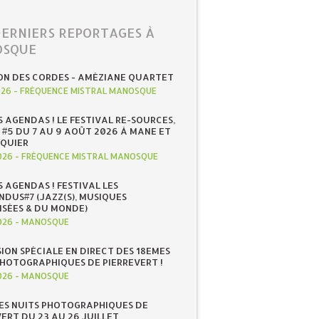
DERNIERS REPORTAGES À
SQUE
ON DES CORDES - AMÉZIANE QUARTET
026
-
FRÉQUENCE MISTRAL MANOSQUE
S AGENDAS ! LE FESTIVAL RE-SOURCES,
 #5 DU 7 AU 9 AOÛT 2026 À MANE ET
QUIER
026
-
FRÉQUENCE MISTRAL MANOSQUE
S AGENDAS ! FESTIVAL LES
NDUS#7 (JAZZ(S), MUSIQUES
ISÉES & DU MONDE)
026
-
MANOSQUE
SION SPÉCIALE EN DIRECT DES 18EMES
PHOTOGRAPHIQUES DE PIERREVERT !
026
-
MANOSQUE
ES NUITS PHOTOGRAPHIQUES DE
ERT DU 23 AU 26 JUILLET