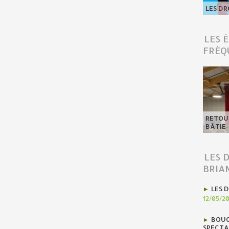
LES DR
LES 
FRÉQ
RETOUR
BÂTIE
LES 
BRIA
LES D
12/05/2
BOUC
SPECTA