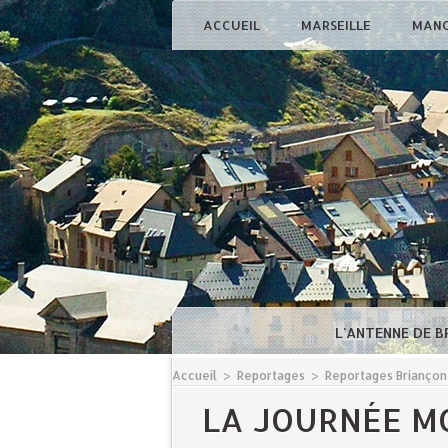
ACCUEIL
MARSEILLE
MAN
L'ANTENNE DE 
Accueil
>
Reportages
>
Reportages Briançon
LA JOURNÉE M