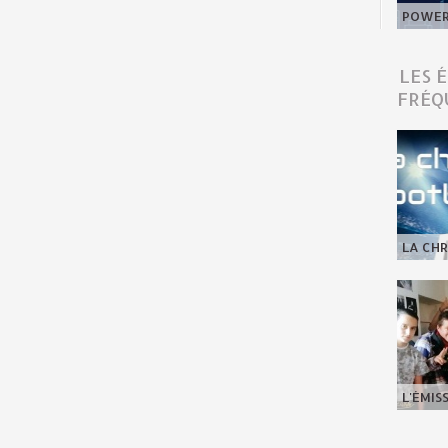
POWER 
LES 
FRÉQ
LA CHR
L'ÉMIS