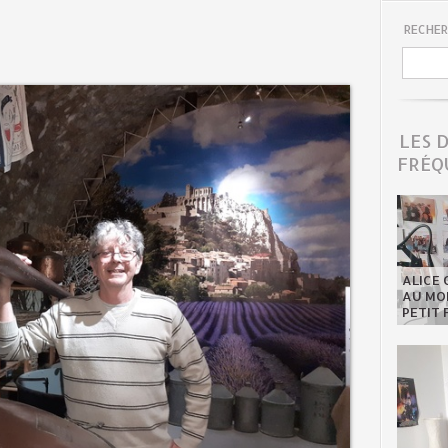
RECHER
LES 
FRÉQ
ALICE 
AU MON
PETIT 