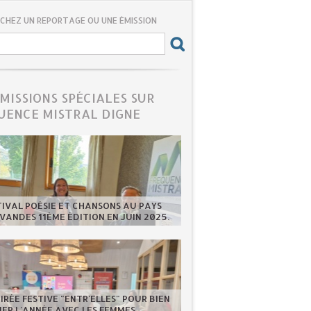
CHEZ UN REPORTAGE OU UNE ÉMISSION
ÉMISSIONS SPÉCIALES SUR
UENCE MISTRAL DIGNE
TIVAL POÉSIE ET CHANSONS AU PAYS
VANDES 11ÈME ÉDITION EN JUIN 2025.
IRÉE FESTIVE "ENTR'ELLES" POUR BIEN
ER L'ANNÉE AVEC LES FEMMES