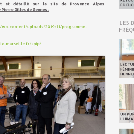
RETOUR
t et détaillé sur le site de Provence Alpes
ÉDITIO
Pierre Gilles de Gennes :
LES 
r/wp-content/uploads/2019/11/programme-
FRÉQ
x-marseille.fr/spip/
LECTU
FÉMINI
HENNE
UN PO
L'HIMA