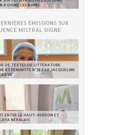
 SUR LES ASSISES DE L'ESS 2ÈME
N À DIGNE LES BAINS.
DERNIÈRES ÉMISSIONS SUR
UENCE MISTRAL DIGNE
RE DE TEXTES DE LITTÉRATURE
NE ET FÉMINISTE N°18 PAR JACQUELINE
GRAVE
NT ENTRE LE HAUT-VERDON ET
LAYA NÉPALAIS