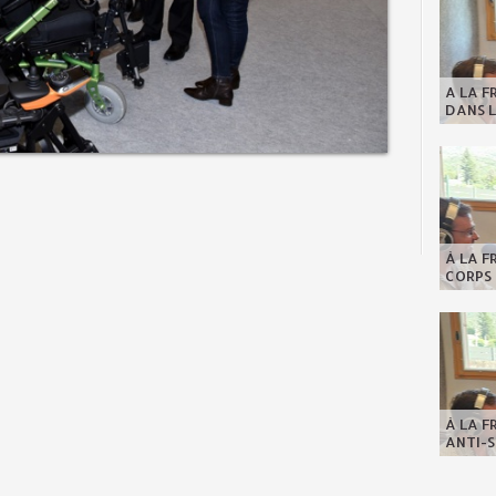
A LA F
DANS L
À LA F
CORPS 
À LA F
ANTI-S