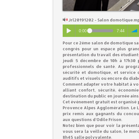
Jrl20191202 - Salon domotique.m
0:00
7:44
Pour ce 2ème salon de domotique sant
congrès pour un espace plus grand
présentation du travail des étudiants
jeudi 5 décembre de 10h à 17h30 p
professionnels de santé. Au progr
sécurité et domotique, et service 
auditifs et visuels ou encore du diab
Comment adapter votre habitat à vos
alliant confort, sécurité, économ
destination du public en journée ainsi
Cet événement gratuit est organisé p
Provence Alpes Agglomération. Le Li
prix remis aux gagnants du concou
aux questions d’Odile Frison.
Notez bien que pour voir la présenta
vous sera la veille du salon, le mer
8h45 salle polyvalente.