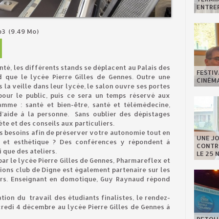
ENTREP
p3
(9.49 Mo)
é, les différents stands se déplacent au Palais des
FESTIV
 que le lycée Pierre Gilles de Gennes. Outre une
CINÉMA
 la veille dans leur lycée, le salon ouvre ses portes
our le public, puis ce sera un temps réservé aux
amme : santé et bien-être, santé et télémédecine,
d’aide à la personne. Sans oublier des dépistages
ète et des conseils aux particuliers.
 besoins afin de préserver votre autonomie tout en
UNE J
ie et esthétique ? Des conférences y répondent à
CONTRE
 que des ateliers.
LE 25 
ar le lycée Pierre Gilles de Gennes, Pharmareflex et
ons club de Digne est également partenaire sur les
rs. Enseignant en domotique, Guy Raynaud répond
tion du travail des étudiants finalistes, le rendez-
credi 4 décembre au lycée Pierre Gilles de Gennes à