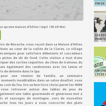
FIN DE
lus qu’une maison d’hôtes !.mp3
(10.49 Mo)
LES R
PRINT
naire de Névache, vous reçoit dans sa Maison d’Hôtes
tuée au cœur de la vallée de la Clarée, ce village
écaniques pour satisfaire débutants et cascadeurs
pistes de ski de fond. Cette station a tout d’une
quer des sorties raquettes, du chien de traîneau, du
mais également des randonnées avec les lamas et
UN CHE
s de détente dans le Spa.
LYCÉE
 pour une réunion de famille, un séminaire
s moments inoubliables dans un salon douillet, vous
 coin du feu, lire un bon livre choisi parmi les 1000
 vous retrouver autour des tables de jeux de
. Egalement une table gourmande et
généreuse met à
urels et sauvages de montagne…vers de nouvelles
ttache tous les jours à vous concocter des plats