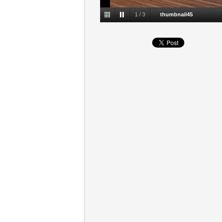
1
/
3
thumbnail45