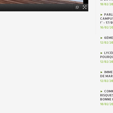
18/02/2
PARLE
CAMPUS
!" - 17
16/02/2
6ÈME
12/02/2
LYCÉ
POURQU
12/02/2
IMME
DE MAR
12/02/2
COMM
RISQUES
BONNE H
10/02/2