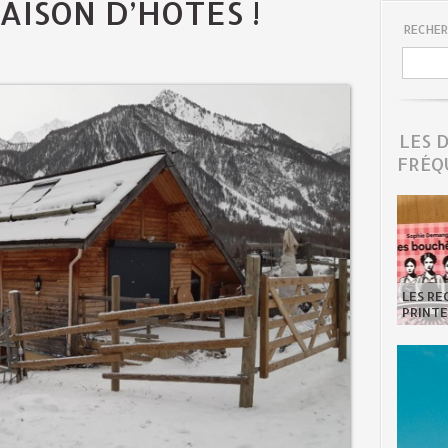
AISON D’HÔTES !
RECHER
LES 
FRÉQ
LES R
PRINTE