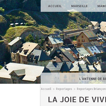
ACCUEIL
MARSEILLE
MAN
L'ANTENNE DE 
Accueil
>
Reportages
>
Reportages Briançon
LA JOIE DE VI