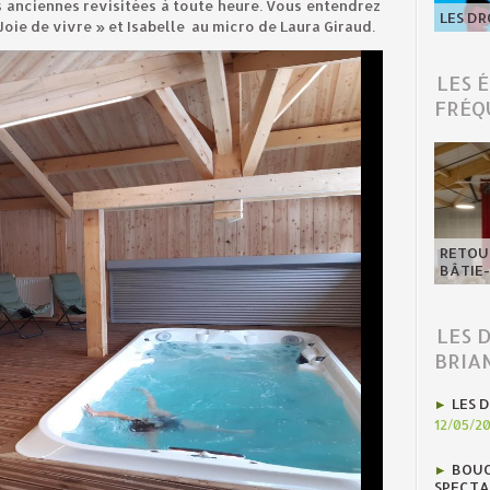
es anciennes revisitées à toute heure. Vous entendrez
LES DR
Joie de vivre » et Isabelle au micro de Laura Giraud.
LES 
FRÉQ
RETOUR
BÂTIE
LES 
BRIA
LES D
12/05/2
BOUC
SPECTA