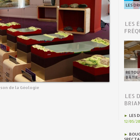
LES DR
LES 
FRÉQ
RETOUR
BÂTIE
son de la Géologie
LES 
BRIA
LES D
12/05/2
BOUC
SPECTA