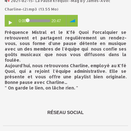
2021-02-15- La Pause Kféquoi -Mag By James-Avec
Charline-(2).mp3
(13.55 Mo)
0:00
20:47
Fréquence Mistral et le K'fé Quoi Forcalquier se
retrouvent et partagent regulièrement un rendez-
vous, sous forme d'une pause détente en musique
avec un des membres de l'équipe qui nous confie ses
goûts musicaux que nous vous diffusons dans la
foulée.
Aujourd'hui, nous retrouvons Charline, employé au K'fé
Quoi, qui a rejoint l'équipe administrative. Elle se
présente et vous offre une playlist bien originale.
Bonne pause avec Charline...
" On garde le lien, on lâche rien. "
RÉSEAU SOCIAL