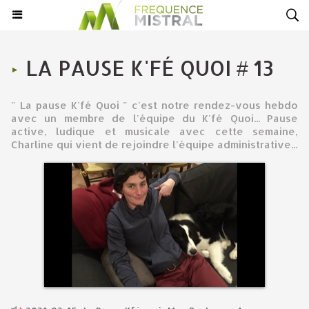
LA PAUSE K'FÉ QUOI # 13
" La pause K'fé Quoi " c'est notre rendez-vous hebdo
avec un membre de l'équipe du K'fé Quoi... Pause
active, ludique et musicale avec cette semaine,
Charline qui vient de rejoindre l'équipe administrative...