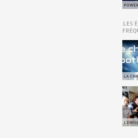
POWER 
LES 
FRÉQ
LA CHR
L'ÉMIS