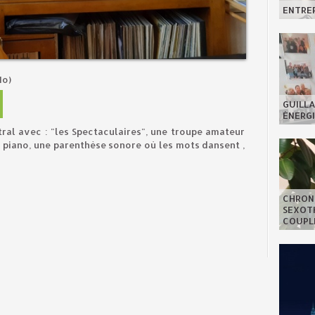
ENTREP
Mo)
GUILLA
ÉNERGI
ral avec : "les Spectaculaires", une troupe amateur
u piano, une parenthèse sonore où les mots dansent ,
CHRON
SEXOTH
COUPL