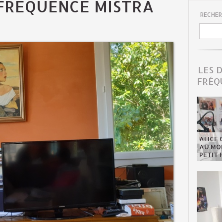
 FRÉQUENCE MISTRA
RECHER
LES 
FRÉQ
ALICE 
AU MON
PETIT 