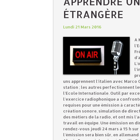
APPRENDRE UN
ÉTRANGÈRE
Lundi 21 Mars 2016
A 
l’
Fr
d’
L’
l’
pr
uns apprennent l’italien avec Marco 
station ; les autres perfectionnent 
l’Ecole Internationale. Outil par exce
l’exercice radiophonique a confront
requises pour une émission à caractèr
création sonore, simulation de direct
des métiers de la radio, et ont mis l
travail en équipe. Une émission en di
rendez-vous jeudi 24 mars à 15 h sur
l’émission sera bien sûr, en allemand 