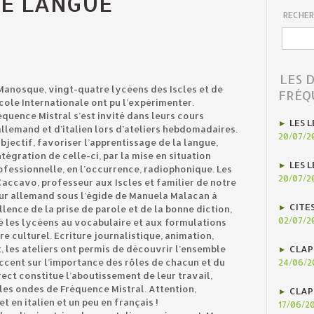
E LANGUE
RECHER
LES 
Manosque, vingt-quatre lycéens des Iscles et de
FRÉQ
Ecole Internationale ont pu l’expérimenter.
équence Mistral s’est invité dans leurs cours
LES L
allemand et d’italien lors d’ateliers hebdomadaires.
20/07/2
objectif, favoriser l’apprentissage de la langue,
intégration de celle-ci, par la mise en situation
LES L
ofessionnelle, en l’occurrence, radiophonique. Les
20/07/2
Caccavo, professeur aux Iscles et familier de notre
leur allemand sous l’égide de Manuela Malacan à
CITE
llence de la prise de parole et de la bonne diction,
02/07/2
é les lycéens au vocabulaire et aux formulations
e culturel. Ecriture journalistique, animation,
, les ateliers ont permis de découvrir l’ensemble
CLAP
’accent sur l’importance des rôles de chacun et du
24/06/2
rect constitue l’aboutissement de leur travail,
 les ondes de Fréquence Mistral. Attention,
CLAP
et en italien et un peu en français !
17/06/2