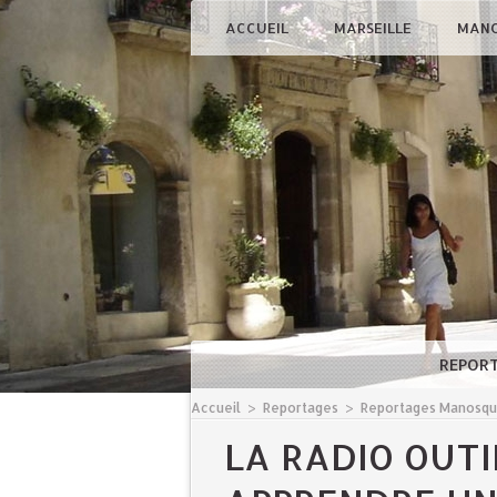
ACCUEIL
MARSEILLE
MAN
REPOR
Accueil
>
Reportages
>
Reportages Manosq
LA RADIO OUT