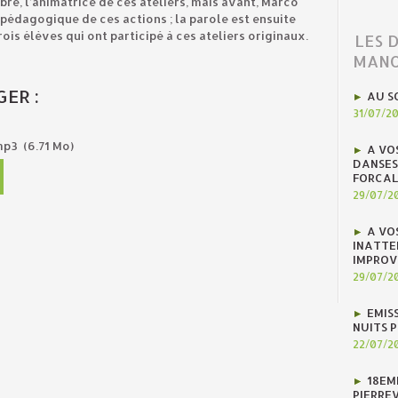
re, l’animatrice de ces ateliers, mais avant, Marco
 pédagogique de ces actions ; la parole est ensuite
ois élèves qui ont participé à ces ateliers originaux.
LES 
MANO
ER :
AU S
31/07/2
.mp3
(6.71 Mo)
A VO
DANSES
FORCAL
29/07/2
A VO
INATTE
IMPROV
29/07/2
EMIS
NUITS 
22/07/2
18EM
PIERREV