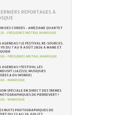
DERNIERS REPORTAGES À
SQUE
ON DES CORDES - AMÉZIANE QUARTET
026
-
FRÉQUENCE MISTRAL MANOSQUE
S AGENDAS ! LE FESTIVAL RE-SOURCES,
 #5 DU 7 AU 9 AOÛT 2026 À MANE ET
QUIER
026
-
FRÉQUENCE MISTRAL MANOSQUE
S AGENDAS ! FESTIVAL LES
NDUS#7 (JAZZ(S), MUSIQUES
ISÉES & DU MONDE)
026
-
MANOSQUE
SION SPÉCIALE EN DIRECT DES 18EMES
PHOTOGRAPHIQUES DE PIERREVERT !
026
-
MANOSQUE
ES NUITS PHOTOGRAPHIQUES DE
ERT DU 23 AU 26 JUILLET