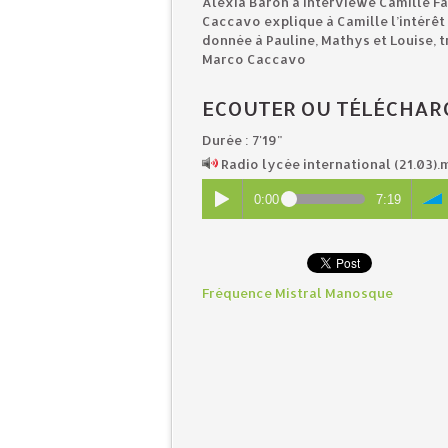
Alexia Baron a interviewé Camille Fab
Caccavo explique à Camille l’intérêt
donnée à Pauline, Mathys et Louise, tr
Marco Caccavo
ECOUTER OU TÉLÉCHARG
Durée : 7'19"
Radio lycée international (21.03)
0:00
7:19
Fréquence Mistral Manosque