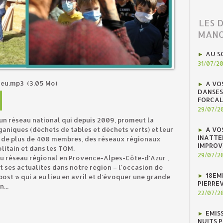
LES 
MANO
AU S
31/07/2
hieu.mp3
(3.05 Mo)
A VO
DANSES
FORCAL
29/07/2
 un réseau national qui depuis 2009, promeut la
aniques (déchets de tables et déchets verts) et leur
A VO
INATTE
t de plus de 400 membres, des réseaux régionaux
IMPROV
olitain et dans les TOM.
29/07/2
u réseau régional en Provence-Alpes-Côte-d'Azur ,
t ses actualités dans notre région – l'occasion de
18EM
ost » qui a eu lieu en avril et d'évoquer une grande
PIERREV
...
22/07/2
EMIS
NUITS 