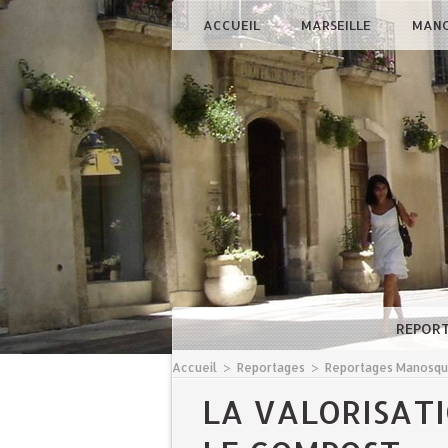
ACCUEIL
MARSEILLE
MAN
REPOR
Accueil
>
Reportages
>
Reportages Manosq
LA VALORISAT