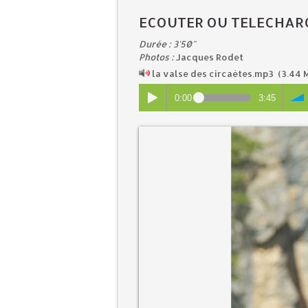
ECOUTER OU TELECHAR
Durée : 3'50"
Photos :
Jacques Rodet
la valse des circaètes.mp3
(3.44 
0:00
3:45