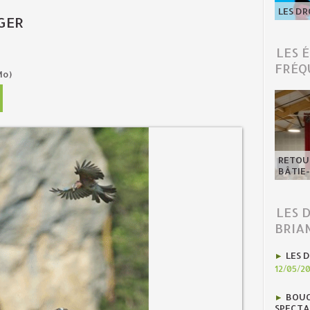
LES DR
GER
LES 
FRÉQ
Mo)
RETOUR
BÂTIE
LES 
BRIA
LES D
12/05/2
BOUC
SPECTA