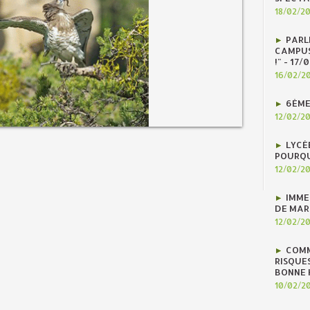
18/02/2
PARLE
CAMPUS
!" - 17
16/02/2
6ÈME
12/02/2
LYCÉ
POURQU
12/02/2
IMME
DE MAR
12/02/2
COMM
RISQUES
BONNE H
10/02/2