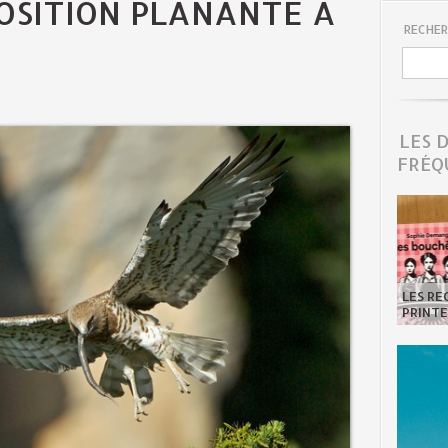
OSITION PLANANTE À
RECHER
LES 
FRÉQ
LES R
PRINTE