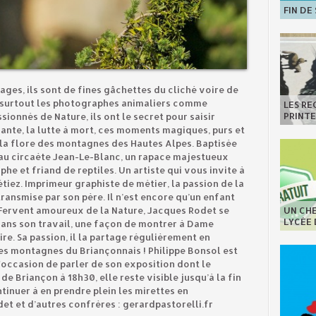
FIN DE
ages, ils sont de fines gâchettes du cliché voire de
is surtout les photographes animaliers comme
LES R
PRINT
ionnés de Nature, ils ont le secret pour saisir
rante, la lutte à mort, ces moments magiques, purs et
 la flore des montagnes des Hautes Alpes. Baptisée
 au circaète Jean-Le-Blanc, un rapace majestueux
e et friand de reptiles. Un artiste qui vous invite à
iez. Imprimeur graphiste de métier, la passion de la
transmise par son père. Il n’est encore qu’un enfant
. Fervent amoureux de la Nature, Jacques Rodet se
UN CHE
LYCÉE
dans son travail, une façon de montrer à Dame
pire. Sa passion, il la partage régulièrement en
es montagnes du Briançonnais ! Philippe Bonsol est
l'occasion de parler de son exposition dont le
de Briançon à 18h30, elle reste visible jusqu’à la fin
tinuer à en prendre plein les mirettes en
et et d’autres confrères : gerardpastorelli.fr