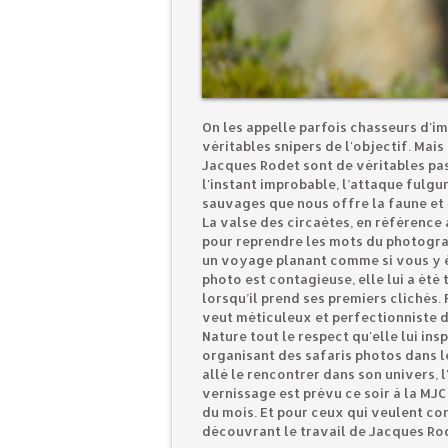
On les appelle parfois chasseurs d'im
véritables snipers de l'objectif. Ma
Jacques Rodet sont de véritables pass
l'instant improbable, l’attaque fulgu
sauvages que nous offre la faune et
La valse des circaètes, en référence
pour reprendre les mots du photograph
un voyage planant comme si vous y ét
photo est contagieuse, elle lui a été 
lorsqu’il prend ses premiers clichés
veut méticuleux et perfectionniste 
Nature tout le respect qu'elle lui ins
organisant des safaris photos dans l
allé le rencontrer dans son univers, 
vernissage est prévu ce soir à la MJC 
du mois. Et pour ceux qui veulent con
découvrant le travail de Jacques Rod