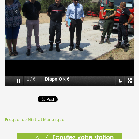
1
/
6
Diapo OK 6
Fréquence Mistral Manosque