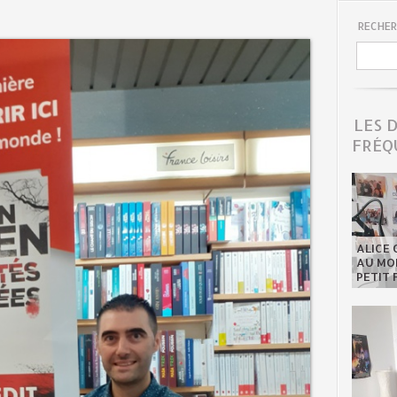
RECHER
LES 
FRÉQ
ALICE 
AU MON
PETIT 