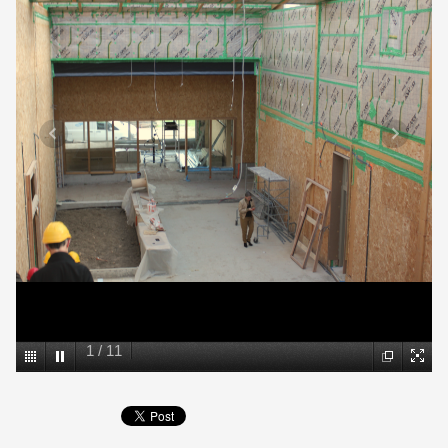
1
/
11