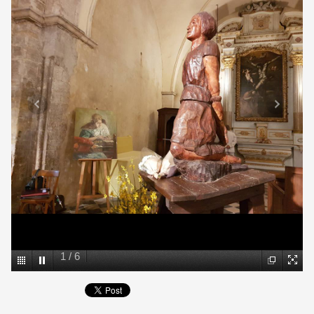
1
/
6