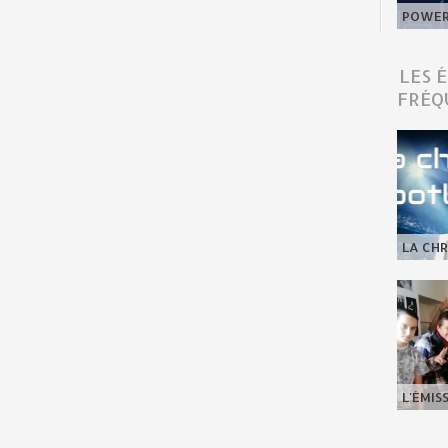
POWER 
LES 
FRÉQ
LA CHR
L'ÉMIS