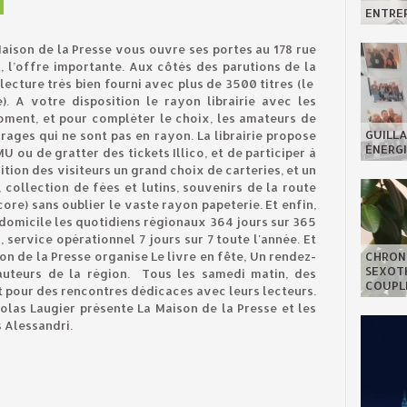
ENTREP
 Maison de la Presse vous ouvre ses portes au 178 rue
al, l’offre importante. Aux côtés des parutions de la
lecture très bien fourni avec plus de 3500 titres (le
). A votre disposition le rayon librairie avec les
moment, et pour compléter le choix, les amateurs de
GUILLA
ges qui ne sont pas en rayon. La librairie propose
ÉNERGI
 ou de gratter des tickets Illico, et de participer à
ition des visiteurs un grand choix de carteries, et un
 collection de fées et lutins, souvenirs de la route
ore) sans oublier le vaste rayon papeterie. Et enfin,
à domicile les quotidiens régionaux 364 jours sur 365
i, service opérationnel 7 jours sur 7 toute l'année. Et
son de la Presse organise Le livre en fête, Un rendez-
CHRON
SEXOTH
 auteurs de la région. Tous les samedi matin, des
COUPL
 pour des rencontres dédicaces avec leurs lecteurs.
olas Laugier présente La Maison de la Presse et les
s Alessandri.