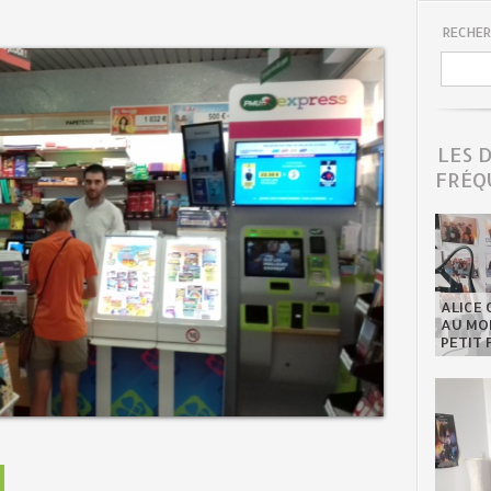
RECHER
LES 
FRÉQ
ALICE 
AU MON
PETIT 