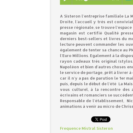
A Sisteron l’entreprise familiale La
Droite, l’accueil y très est convivi
presse régionale, se trouve l’espace 
magasin est certifié Qualité presse
derniers best-sellers et livres du 
lecture peuvent commander les ouvra
également de tenter sa chance au PMU
l'Euro Millions. Egalement à la dispos
rayon cadeaux très original (stylos,
Napoléon et bien d’autres choses enc
le service de portage, prêt à livrer 
car il n’y a pas de parution le 1er ma
puis, depuis le début de l’été La Mai
vous culturel, à la rencontre des
écrivains et romanciers se succèdent
Responsable de l’établissement, Nic
animations à venir au micro de Chris
Frequence Mistral Sisteron