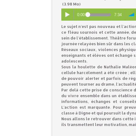
(3.98 Mo)
0:00
7:34
Le sujet n’est pas nouveau et l’acti
ce fléau sournois et cette année, d
sein de l’établissement. Théâtre foru
journée relayées bien sûr dans les cl
Réseaux sociaux, violences physiqu
enseignants et élèves ont échangé s
adolescents.
Sous la houlette de Nathalie Maléon
cellule harcèlement a été créée ; e
de pouvoir alerter et parfois de rég
peuvent tourner au drame, l’actualité
Par delà cette prise de conscience d’
du vivre ensemble dans un établisse
informations, échanges et conseil
L’action est marquante. Pour preuv
classe à Digne et qui poursuit la d
Nous allons le retrouver dans cette 
ils transmettent leur motivation, mai