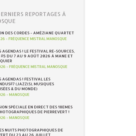
DERNIERS REPORTAGES À
SQUE
ON DES CORDES - AMÉZIANE QUARTET
026
-
FRÉQUENCE MISTRAL MANOSQUE
S AGENDAS ! LE FESTIVAL RE-SOURCES,
 #5 DU 7 AU 9 AOÛT 2026 À MANE ET
QUIER
026
-
FRÉQUENCE MISTRAL MANOSQUE
S AGENDAS ! FESTIVAL LES
NDUS#7 (JAZZ(S), MUSIQUES
ISÉES & DU MONDE)
026
-
MANOSQUE
SION SPÉCIALE EN DIRECT DES 18EMES
PHOTOGRAPHIQUES DE PIERREVERT !
026
-
MANOSQUE
ES NUITS PHOTOGRAPHIQUES DE
ERT DU 23 AU 26 JUILLET