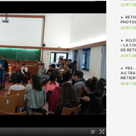
22/07/2
RETO
PHOTOG
22/07/2
ALLO
- LA C
DE RET
21/07/2
#02-
AU TRAV
MÉTIER
16/07/2