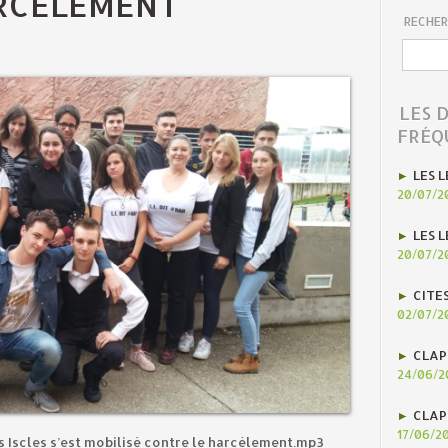
RCÈLEMENT
RECHER
LES 
FRÉQ
LES L
20/07/2
LES L
20/07/2
CITE
02/07/2
CLAP
24/06/2
CLAP
17/06/2
Iscles s’est mobilisé contre le harcèlement.mp3