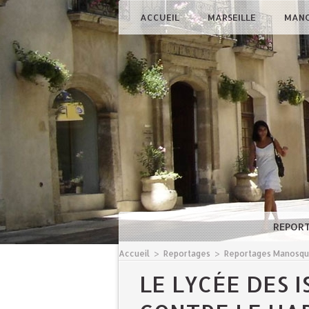
ACCUEIL
MARSEILLE
MAN
REPOR
Accueil
>
Reportages
>
Reportages Manosq
LE LYCÉE DES I