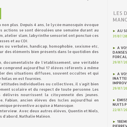
LES 
MANO
on non plus. Depuis 4 ans, le lycée manosquin évoque
es actions se sont déroulées une semaine durant au
AU S
m, atelier slam, labyrinthe sensoriel ont ponctué ces
31/07/2
asses et au CDI.
es ou verbales, handicap, homophobie, sexisme etc,
A VO
ur des éléments bien présents dans le quotidien des
DANSES
FORCAL
, documentaliste de l’établissement, une véritable
29/07/2
lle comprend aujourd’hui 17 élèves référents à même
ler des situations diffuses, souvent occultes et qui
A VO
INATTE
 hélas en est fournies.
IMPROV
attitudes individuelles ou collectives, il s’agit bien
29/07/2
ment scolaire et du respect de toute personne. Les
s délivrés nourrissent la citoyenneté des jeunes.
EMIS
e, Fabian, ancien élèves des Iscles aujourd’hui en
NUITS 
ynamique préventive acquise à Manosque.
22/07/2
interview. Avec deux autres élèves, Quentin et Niels,
s d’abord, Nathalie Maléon.
18EM
PIERREV