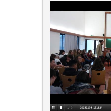
1
/
3
20181108_161824