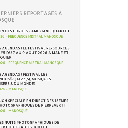
DERNIERS REPORTAGES À
SQUE
ON DES CORDES - AMÉZIANE QUARTET
026
-
FRÉQUENCE MISTRAL MANOSQUE
S AGENDAS ! LE FESTIVAL RE-SOURCES,
 #5 DU 7 AU 9 AOÛT 2026 À MANE ET
QUIER
026
-
FRÉQUENCE MISTRAL MANOSQUE
S AGENDAS ! FESTIVAL LES
NDUS#7 (JAZZ(S), MUSIQUES
ISÉES & DU MONDE)
026
-
MANOSQUE
SION SPÉCIALE EN DIRECT DES 18EMES
PHOTOGRAPHIQUES DE PIERREVERT !
026
-
MANOSQUE
ES NUITS PHOTOGRAPHIQUES DE
ERT DU 23 AU 26 JUILLET