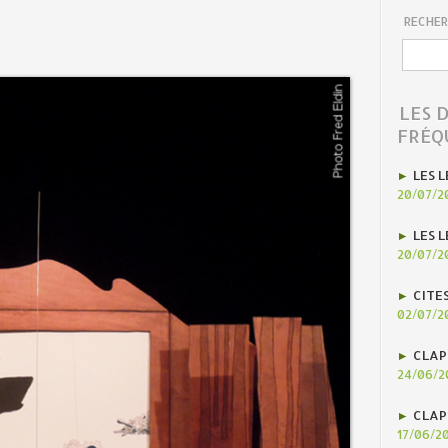
RECHER
LES 
FRÉQ
LES L
20/07/2
LES L
20/07/2
CITE
02/07/2
CLAP
24/06/2
CLAP
17/06/2