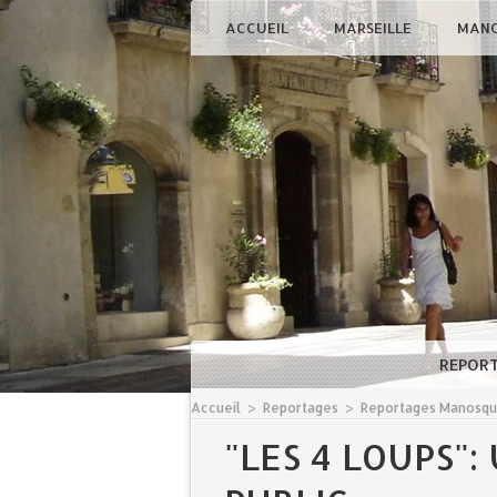
ACCUEIL
MARSEILLE
MAN
REPOR
Accueil
>
Reportages
>
Reportages Manosq
"LES 4 LOUPS"