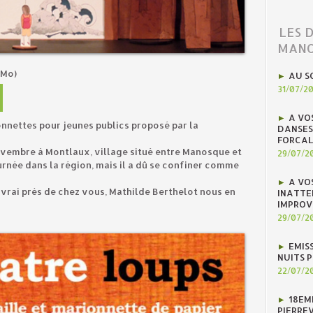
LES 
MANO
 Mo)
AU S
31/07/2
A VO
nnettes pour jeunes publics proposé par la
DANSES
FORCAL
ovembre à Montlaux, village situé entre Manosque et
29/07/2
urnée dans la région, mais il a dû se confiner comme
A VO
 vrai près de chez vous, Mathilde Berthelot nous en
INATTE
IMPROV
29/07/2
EMIS
NUITS 
22/07/2
18EM
PIERREV