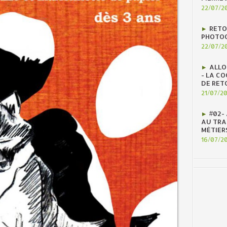
22/07/2
RETO
PHOTOG
22/07/2
ALLO
- LA C
DE RET
21/07/2
#02-
AU TRAV
MÉTIER
16/07/2