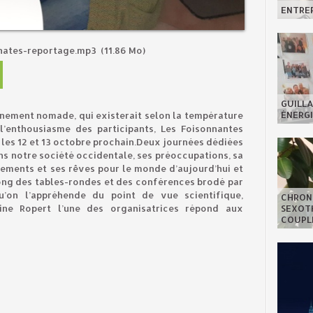
ENTREP
nnates-reportage.mp3
(11.86 Mo)
GUILLA
ÉNERGI
nement nomade, qui existerait selon la température
l’enthousiasme des participants, Les Foisonnantes
, les 12 et 13 octobre prochain.Deux journées dédiées
ans notre société occidentale, ses préoccupations, sa
nements et ses rêves pour le monde d’aujourd’hui et
ng des tables-rondes et des conférences brodé par
u’on l’appréhende du point de vue scientifique,
CHRON
SEXOTH
rine Ropert l’une des organisatrices répond aux
COUPL