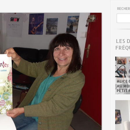
RECHER
LES 
FRÉQ
ALICE 
AU MON
PETIT 