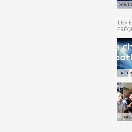
POWER 
LES 
FRÉQ
LA CHR
L'ÉMIS