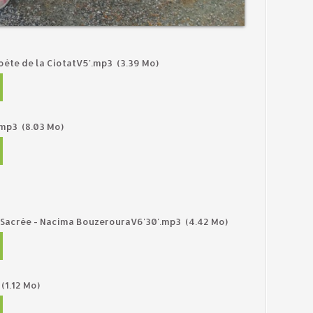
oète de la CiotatV5'.mp3
(3.39 Mo)
.mp3
(8.03 Mo)
e Sacrée - Nacima BouzerouraV6'30'.mp3
(4.42 Mo)
(1.12 Mo)