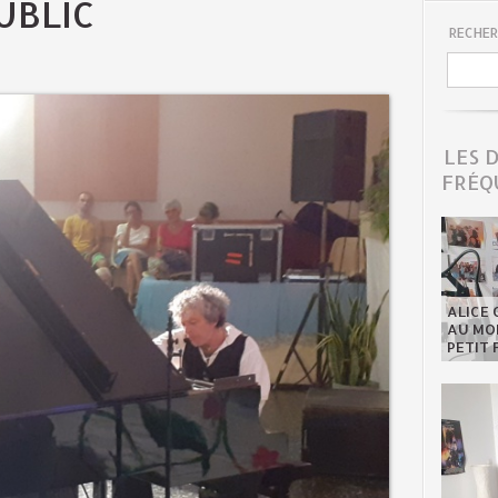
UBLIC
RECHER
LES 
FRÉQ
ALICE 
AU MON
PETIT 