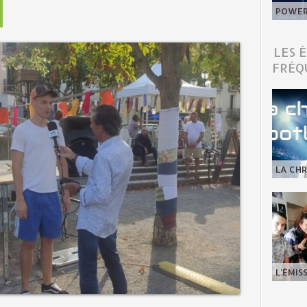
POWER 
LES 
FRÉQ
LA CHR
L'ÉMIS