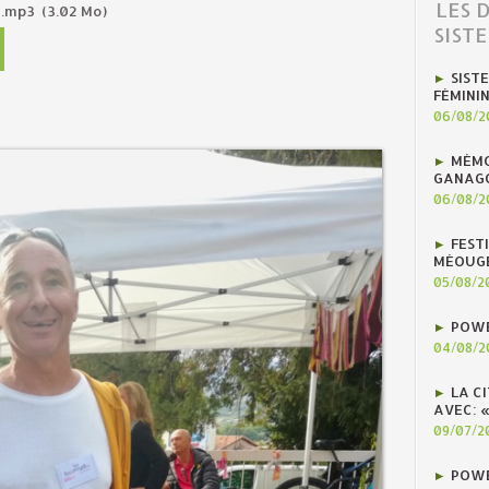
LES 
s.mp3
(3.02 Mo)
SIST
SIST
FÉMINI
06/08/2
MÉMO
GANAG
06/08/2
FEST
MÉOUG
05/08/2
POWE
04/08/2
LA C
AVEC: 
09/07/2
POWE