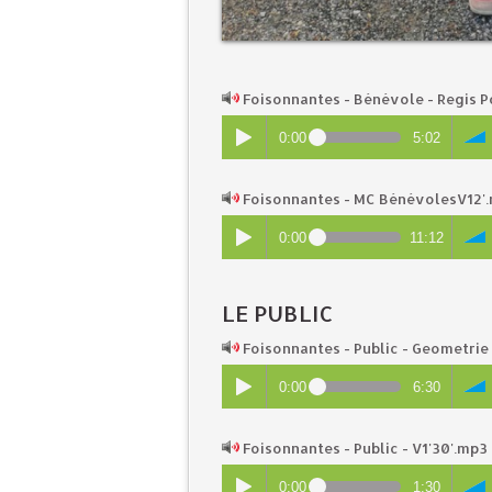
Foisonnantes - Bénévole - Regis P
0:00
5:02
Foisonnantes - MC BénévolesV12'
0:00
11:12
LE PUBLIC
Foisonnantes - Public - Geometri
0:00
6:30
Foisonnantes - Public - V1'30'.mp3
0:00
1:30