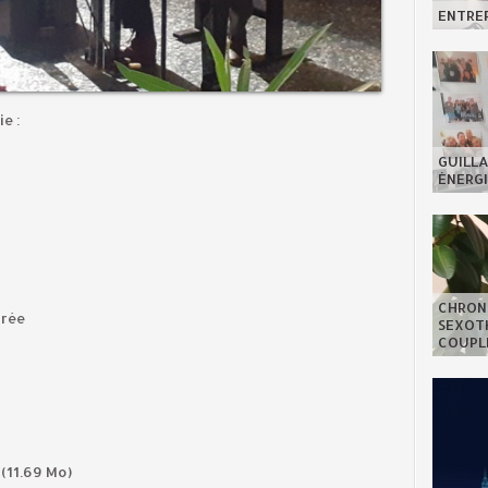
ENTREP
e :
GUILLA
ÉNERGI
CHRON
crée
SEXOTH
COUPL
(11.69 Mo)