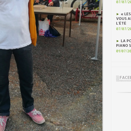
07/07/2
« LE
VOUS A
L’ÉTÉ
07/07/2
LA P
PIANO 
01/07/2
FACE