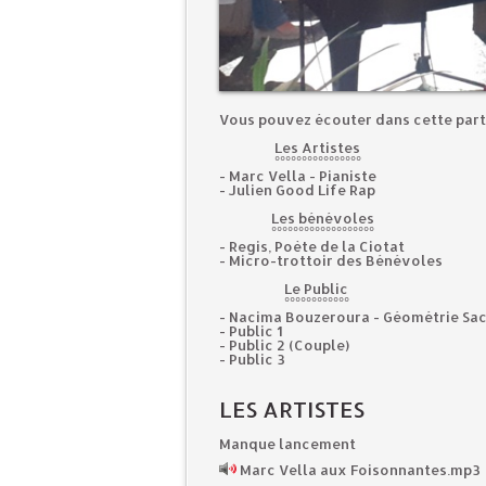
Vous pouvez écouter dans cette parti
Les
Artiste
s
°°°°°°°°°°°°°°°°
- Marc Vella - Pianiste
- Julien Good Life Rap
Les bénévoles
°°°°°°°°°°°°°°°°°°°
- Regis, Poète de la Ciotat
- Micro-trottoir des Bénévoles
Le Public
°°°°°°°°°°°°
- Nacima Bouzeroura - Géométrie Sa
- Public 1
- Public 2 (Couple)
- Public 3
LES ARTISTES
Manque lancement
Marc Vella aux Foisonnantes.mp3