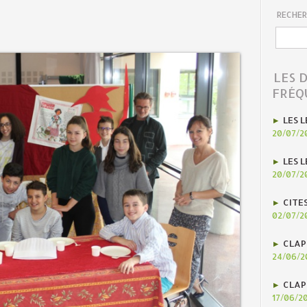
RECHER
LES 
FRÉQ
LES L
20/07/2
LES L
20/07/2
CITE
02/07/2
CLAP
24/06/2
CLAP
17/06/2