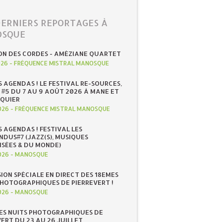
DERNIERS REPORTAGES À
SQUE
ON DES CORDES - AMÉZIANE QUARTET
026
-
FRÉQUENCE MISTRAL MANOSQUE
S AGENDAS ! LE FESTIVAL RE-SOURCES,
 #5 DU 7 AU 9 AOÛT 2026 À MANE ET
QUIER
026
-
FRÉQUENCE MISTRAL MANOSQUE
S AGENDAS ! FESTIVAL LES
NDUS#7 (JAZZ(S), MUSIQUES
ISÉES & DU MONDE)
026
-
MANOSQUE
SION SPÉCIALE EN DIRECT DES 18EMES
PHOTOGRAPHIQUES DE PIERREVERT !
026
-
MANOSQUE
ES NUITS PHOTOGRAPHIQUES DE
ERT DU 23 AU 26 JUILLET