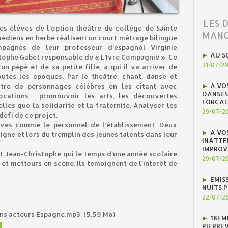
LES 
es élèves de l’option théâtre du collège de Sainte
MANO
édiens en herbe réalisent un court métrage bilingue
mpagnés de leur professeur d’espagnol Virginie
AU S
ophe Gabet responsable de « L’Ivre Compagnie ». Ce
31/07/2
un pépé et de sa petite fille, a qui il va arriver de
utes les époques. Par le théâtre, chant, danse et
A VO
tre de personnages célèbres en les citant avec
DANSES
ocations : promouvoir les arts, les découvertes
FORCAL
lles que la solidarité et la fraternité. Analyser les
29/07/2
 défi de ce projet.
èves comme le personnel de l’établissement. Deux
A VO
Digne et lors du tremplin des jeunes talents dans leur
INATTE
IMPROV
t Jean-Christophe qui le temps d’une année scolaire
29/07/2
t metteurs en scène. Ils témoignent de l’intérêt de
EMIS
NUITS 
22/07/2
ens acteurs Espagne.mp3
(5.59 Mo)
18EM
PIERREV