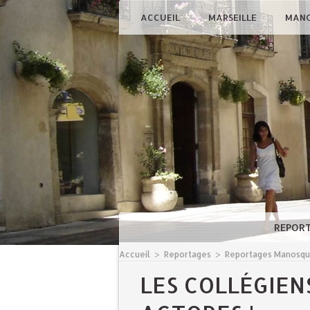
ACCUEIL
MARSEILLE
MAN
REPOR
Accueil
>
Reportages
>
Reportages Manosq
LES COLLÉGIEN