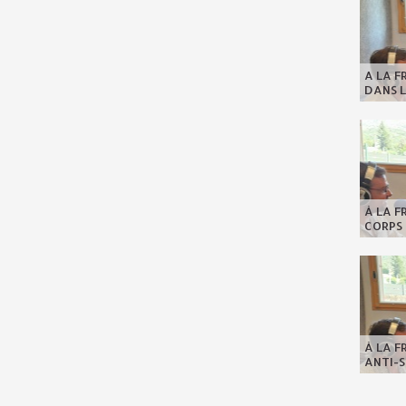
A LA F
DANS L
À LA F
CORPS 
À LA F
ANTI-S