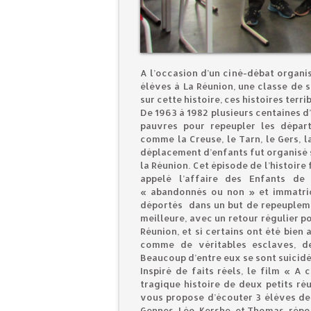
A l’occasion d’un ciné-débat organis
élèves à La Réunion, une classe de 
sur cette histoire, ces histoires terrib
De 1963 à 1982 plusieurs centaines d
pauvres pour repeupler les départ
comme la Creuse, le Tarn, le Gers, l
déplacement d’enfants fut organisé s
la Réunion. Cet épisode de l’histoir
appelé l’affaire des Enfants de
« abandonnés ou non » et immatric
déportés dans un but de repeuplement
meilleure, avec un retour régulier p
Réunion, et si certains ont été bien 
comme de véritables esclaves, de
Beaucoup d’entre eux se sont suicidé
Inspiré de faits réels, le film « A
tragique histoire de deux petits ré
vous propose d’écouter 3 élèves de
Gennes. Léo, Kershe, et Thomas. répo