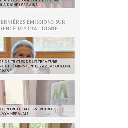
 SUR LES ASSISES DE L'ESS 2ÈME
N À DIGNE LES BAINS.
DERNIÈRES ÉMISSIONS SUR
UENCE MISTRAL DIGNE
RE DE TEXTES DE LITTÉRATURE
NE ET FÉMINISTE N°18 PAR JACQUELINE
GRAVE
NT ENTRE LE HAUT-VERDON ET
LAYA NÉPALAIS