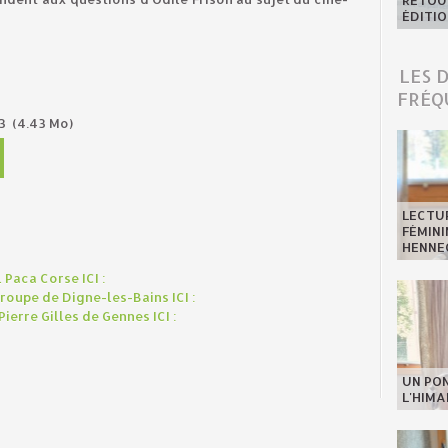
RETOUR
ÉDITIO
LES 
FRÉQ
p3
(4.43 Mo)
LECTU
FÉMINI
HENNE
Paca Corse ICI :
oupe de Digne-les-Bains ICI :
erre Gilles de Gennes ICI :
UN PO
L'HIMA