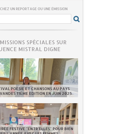
CHEZ UN REPORTAGE OU UNE ÉMISSION
ÉMISSIONS SPÉCIALES SUR
UENCE MISTRAL DIGNE
TIVAL POÉSIE ET CHANSONS AU PAYS
VANDES 11ÈME ÉDITION EN JUIN 2025.
IRÉE FESTIVE "ENTR'ELLES" POUR BIEN
ER L'ANNÉE AVEC LES FEMMES