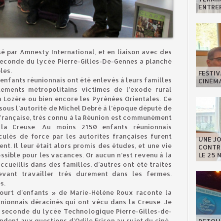
ENTREP
é par Amnesty International, et en liaison avec des
seconde du lycée Pierre-Gilles-De-Gennes a planché
les.
FESTIV
’enfants réunionnais ont été enlevés à leurs familles
CINÉMA
ements métropolitains victimes de l’exode rural
a Lozère ou bien encore les Pyrénées Orientales. Ce
ous l’autorité de Michel Debré à l’époque député de
e française, très connu à la Réunion est communément
 la Creuse. Au moins 2150 enfants réunionnais
ulés de force par les autorités françaises furent
UNE J
. Il leur était alors promis des études, et une vie
CONTRE
LE 25 
ossible pour les vacances. Or aucun n’est revenu à la
accueillis dans des familles, d’autres ont été traités
vant travailler très durement dans les fermes.
s.
 court d’enfants » de Marie-Hélène Roux raconte la
unionnais déracinés qui ont vécu dans la Creuse. Je
 seconde du lycée Technologique Pierre-Gilles-de-
ndent aux questions d’Odile Frison au sujet du ciné-