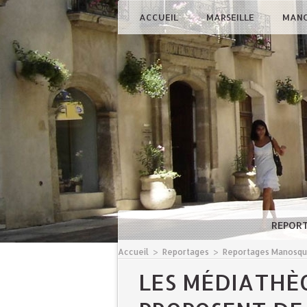
ACCUEIL
MARSEILLE
MAN
REPOR
Accueil
>
Reportages
>
Reportages Manosq
LES MÉDIATHÈ