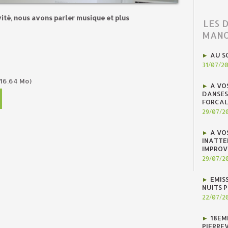
ité, nous avons parler musique et plus
LES 
MANO
AU S
31/07/2
16.64 Mo)
A VO
DANSES
FORCAL
29/07/2
A VO
INATTE
IMPROV
29/07/2
EMIS
NUITS 
22/07/2
18EM
PIERREV