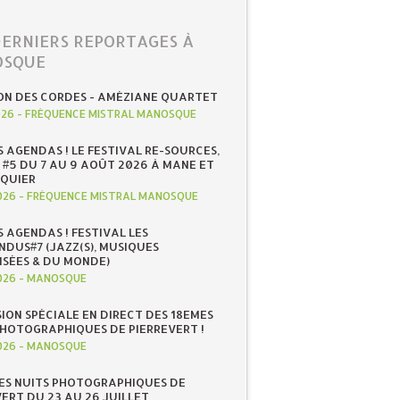
DERNIERS REPORTAGES À
SQUE
ON DES CORDES - AMÉZIANE QUARTET
026
-
FRÉQUENCE MISTRAL MANOSQUE
S AGENDAS ! LE FESTIVAL RE-SOURCES,
 #5 DU 7 AU 9 AOÛT 2026 À MANE ET
QUIER
026
-
FRÉQUENCE MISTRAL MANOSQUE
S AGENDAS ! FESTIVAL LES
NDUS#7 (JAZZ(S), MUSIQUES
ISÉES & DU MONDE)
026
-
MANOSQUE
SION SPÉCIALE EN DIRECT DES 18EMES
PHOTOGRAPHIQUES DE PIERREVERT !
026
-
MANOSQUE
ES NUITS PHOTOGRAPHIQUES DE
ERT DU 23 AU 26 JUILLET