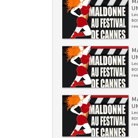
M
U
Lec
ROS
rev
M
UN
Lec
ROS
rev
M
UN
Lec
ROS
rev