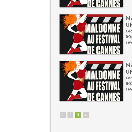
M
UN
Lec
ROS
rev
M
U
Lec
ROS
rev
1
2
3
4