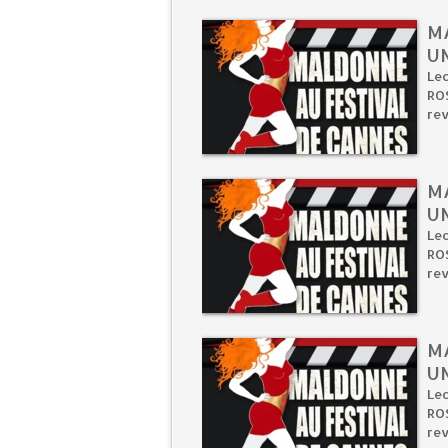
M
U
Lec
ROS
rev
M
U
Lec
ROS
rev
M
U
Lec
ROS
rev