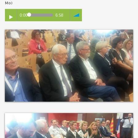
Mo)
0:00
6:58