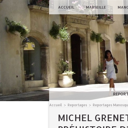
ACCUEIL
MARSEILLE
MAN
REPOR
Accueil
>
Reportages
>
Reportages Manosq
MICHEL GRENE