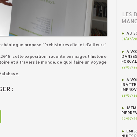
LES 
MANO
AU S
31/07/2
archéologue propose "Préhistoires d'ici et d'ailleurs"
A VO
DANSES
.2016, cette exposition raconte en images l'histoire
FORCAL
oire et à travers le monde, de quoi faire un voyage
29/07/2
 Malabave.
A VO
INATTE
ER :
IMPROV
29/07/2
18EM
PIERREV
22/07/2
EMIS
NUITS 