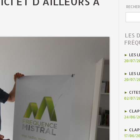
ICI ET D'AILLEURS À
RECHER
LES 
FRÉQ
LES L
20/07/2
LES L
20/07/2
CITE
02/07/2
CLAP
24/06/2
CLAP
17/06/2