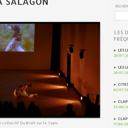
À SALAGON
RECHER
LES 
FRÉQ
LES L
20/07/2
LES L
20/07/2
CITE
02/07/2
CLAP
24/06/2
CLAP
 collectif Du Bruit sur le Tapis
17/06/2