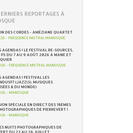
DERNIERS REPORTAGES À
SQUE
ON DES CORDES - AMÉZIANE QUARTET
026
-
FRÉQUENCE MISTRAL MANOSQUE
S AGENDAS ! LE FESTIVAL RE-SOURCES,
 #5 DU 7 AU 9 AOÛT 2026 À MANE ET
QUIER
026
-
FRÉQUENCE MISTRAL MANOSQUE
S AGENDAS ! FESTIVAL LES
NDUS#7 (JAZZ(S), MUSIQUES
ISÉES & DU MONDE)
026
-
MANOSQUE
SION SPÉCIALE EN DIRECT DES 18EMES
PHOTOGRAPHIQUES DE PIERREVERT !
026
-
MANOSQUE
ES NUITS PHOTOGRAPHIQUES DE
ERT DU 23 AU 26 JUILLET