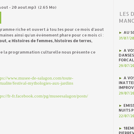
Aout - 20 aout.mp3
(2.65 Mo)
LES 
MANO
ramme riche et ouvert à tou.tes pour ce mois d’aout
AU S
emaines ainsi qu’un événement phare pour ce mois ci :
31/07/2
out, « Histoires de femmes, histoires de terres,
A VO
de la programmation culturelle nous présente ce
DANSES
FORCAL
29/07/2
A VO
tps://www.musee-de-salagon.com/toute-
INATTE
ctualite/festival-mythologies-aux-jardins
IMPROV
29/07/2
tps://fr-fr.facebook.com/pg/museesalagon/posts/
EMIS
NUITS 
22/07/2
18EM
PIERREV