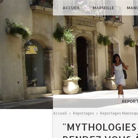
ACCUEIL
MARSEILLE
MAN
REPOR
Accueil
>
Reportages
>
Reportages Manosq
"MYTHOLOGIES 