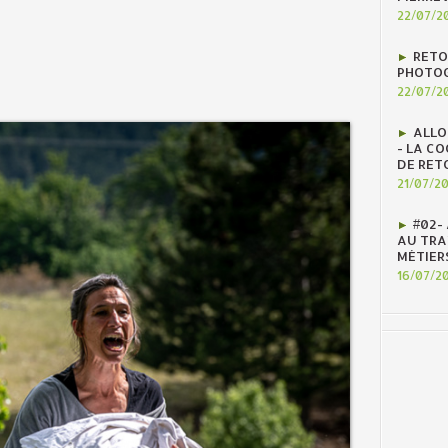
22/07/2
RETO
PHOTOG
22/07/2
ALLO
- LA C
DE RET
21/07/2
#02-
AU TRAV
MÉTIER
16/07/2