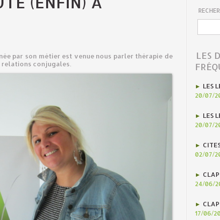
TE (ENFIN) À
RECHER
LES 
nnée par son métier est venue nous parler thérapie de
 relations conjugales.
FRÉQ
LES L
20/07/2
LES L
20/07/2
CITE
02/07/2
CLAP
24/06/2
CLAP
17/06/2