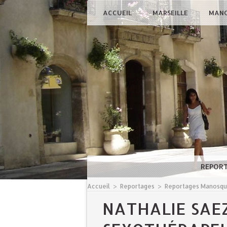
ACCUEIL
MARSEILLE
MAN
REPOR
Accueil
>
Reportages
>
Reportages Manosq
NATHALIE SAEZ