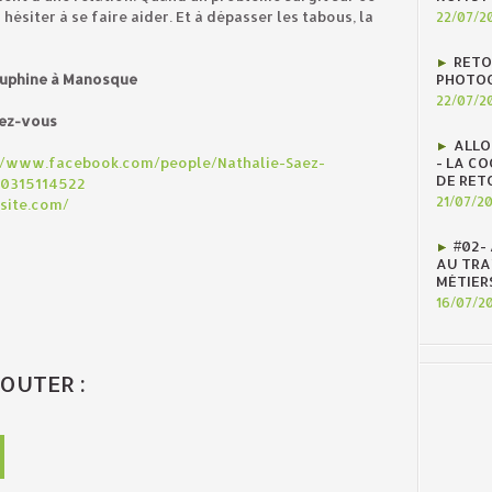
hésiter à se faire aider. Et à dépasser les tabous, la
22/07/2
RETO
PHOTOG
dauphine à Manosque
22/07/2
dez-vous
ALLO
- LA C
//www.facebook.com/people/Nathalie-Saez-
DE RET
10315114522
21/07/2
site.com/
#02-
AU TRAV
MÉTIER
16/07/2
OUTER :