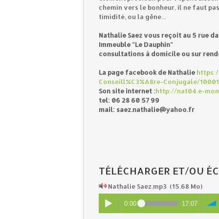
chemin vers le bonheur, il ne faut pas 
timidité, ou la gêne...
Nathalie Saez vous reçoit au 5 rue 
Immeuble "Le Dauphin"
consultations à domicile ou sur ren
La page facebook de Nathalie
https:
Conseill%C3%A8re-Conjugale/1000
Son site internet :
http://nat04.e-mon
tel: 06 28 60 57 99
mail:
saez.nathalie@yahoo.fr
TÉLÉCHARGER ET/OU ÉC
Nathalie Saez.mp3
(15.68 Mo)
0:00
17:07