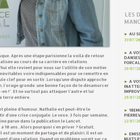
LES 
MANO
AU S
31/07/2
A VO
que. Après une étape parisienne la voilà de retour
DANSES
cialisée au cours de sa carrière en relations
FORCAL
ui elle revient pour nous sur l'utilité de son métier.
29/07/2
t inévitables voire indispensables pour se remettre en
ule clef pour en sortir. Lorsqu'une dispute approche
A VO
on, l'orage gronde. une bonne façon de le désamorcer
INATTE
IMPROV
n !". Et ne surtout pas attaquer l'autre et lui
 terre entière.
29/07/2
t pleine d'humour, Nathalie est peut-être le
18EM
PIERREV
r d'une crise conjugale. Le sexe, 3 fois par semaine,
ine parue dans la publication le Lancet,
22/07/2
 10 ans...Alors pourquoi s'en priver ? Gratuit,
l est un moment de partage et de plaisir), il est un
EMIS
NUITS 
ent d'une relation. Quand un problème surgit sur ce