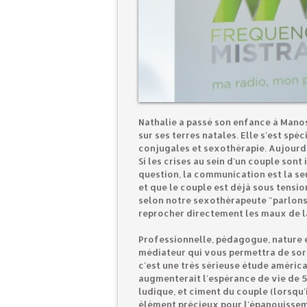
Nathalie a passé son enfance à Manos
sur ses terres natales. Elle s'est spé
conjugales et sexothérapie. Aujourd'h
Si les crises au sein d'un couple son
question, la communication est la se
et que le couple est déjà sous tensi
selon notre sexothérapeute "parlons-e
reprocher directement les maux de la
Professionnelle, pédagogue, nature e
médiateur qui vous permettra de sorti
c'est une très sérieuse étude américa
augmenterait l'espérance de vie de 5 à
ludique, et ciment du couple (lorsqu'i
élément précieux pour l'épanouissem