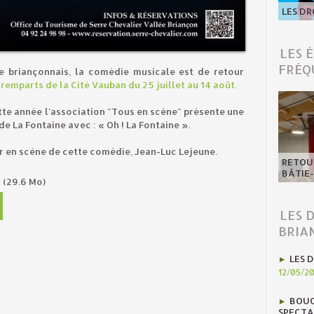
LES DR
LES 
FRÉQ
e briançonnais, la comédie musicale est de retour
remparts de la Cité Vauban du 25 juillet au 14 août.
tte année l'association "Tous en scène" présente une
e La Fontaine avec : « Oh ! La Fontaine ».
r en scène de cette comédie, Jean-Luc Lejeune.
RETOUR
BÂTIE
n
(29.6 Mo)
LES 
BRIA
LES D
12/05/2
BOUC
SPECTA