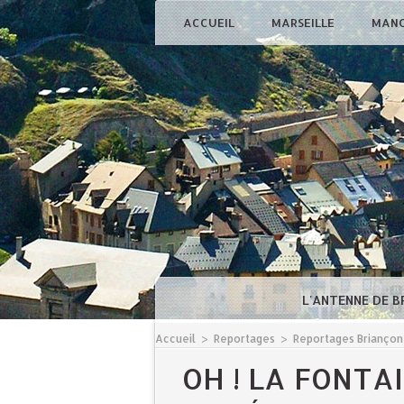
ACCUEIL
MARSEILLE
MAN
L'ANTENNE DE 
Accueil
>
Reportages
>
Reportages Briançon
OH ! LA FONTA