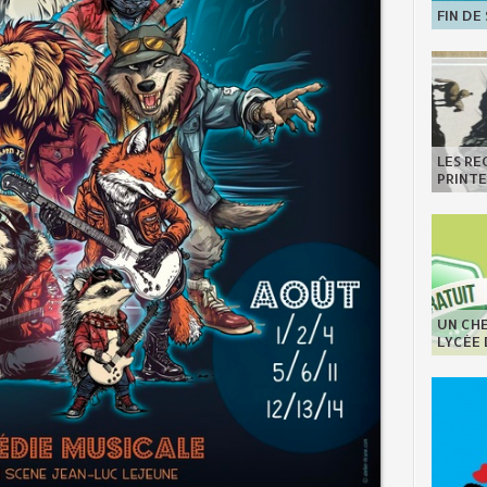
FIN DE
LES R
PRINT
UN CHE
LYCÉE