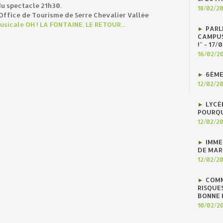
du spectacle 21h30.
18/02/2
'Office de Tourisme de Serre Chevalier Vallée
sicale OH ! LA FONTAINE, LE RETOUR...
PARLE
CAMPUS
!" - 17
16/02/2
6ÈME
12/02/2
LYCÉ
POURQU
12/02/2
IMME
DE MAR
12/02/2
COMM
RISQUES
BONNE H
10/02/2