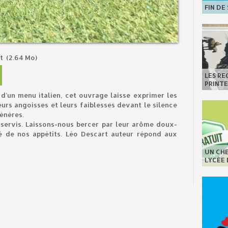
FIN DE
rt
(2.64 Mo)
LES R
PRINT
’un menu italien, cet ouvrage laisse exprimer les
urs angoisses et leurs faiblesses devant le silence
énères.
t servis. Laissons-nous bercer par leur arôme doux-
é de nos appétits. Léo Descart auteur répond aux
UN CHE
LYCÉE