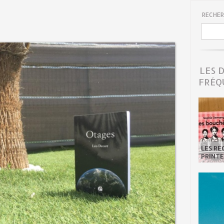
RECHER
LES 
FRÉQ
LES R
PRINTE