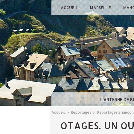
ACCUEIL
MARSEILLE
MAN
L'ANTENNE DE 
Accueil
>
Reportages
>
Reportages Briançon
OTAGES, UN O