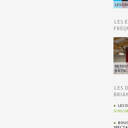
LES DR
LES 
FRÉQ
RETOUR
BÂTIE
LES 
BRIA
LES D
12/05/2
BOUC
SPECTA