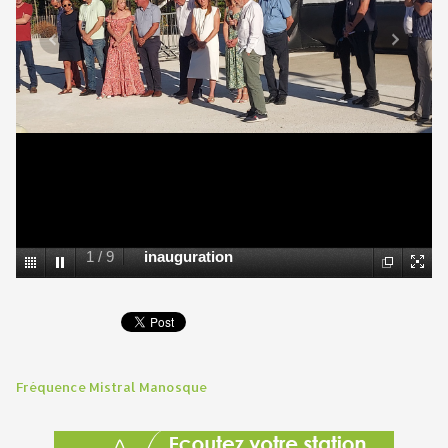
1
/
9
inauguration
Fréquence Mistral Manosque