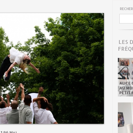
RECHER
LES 
FRÉQ
ALICE 
AU MON
PETIT 
(1.96 Mo)