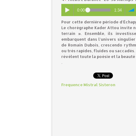
0:00
1:34
Pour cette dernière période d’Échap
Le chorégraphe Kader Attou invite n
terrain ». Ensemble, ils investi
embarquent dans l’univers singulier
de Romain Dubois, crescendo rythm
ou très rapides, fluides ou saccadés
révèlent toute la poésie et la beauté 
.
Frequence Mistral Sisteron