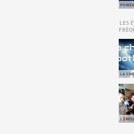
POWER 
LES 
FRÉQ
LA CHR
L'ÉMIS