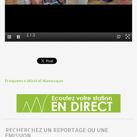
1
/
3
Fréquence Mistral Manosque
RECHERCHEZ UN REPORTAGE OU UNE
ÉMISSION