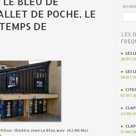
 LE BLEU DE
RECHER
LLET DE POCHE, LE
NTEMPS DE
LES 
FRÉQ
LES L
20/07/2
LES L
20/07/2
CITE
02/07/2
CLAP
24/06/2
CLAP
tition- théâtre Jean Le Bleu.wav
(62.06 Mo)
17/06/2