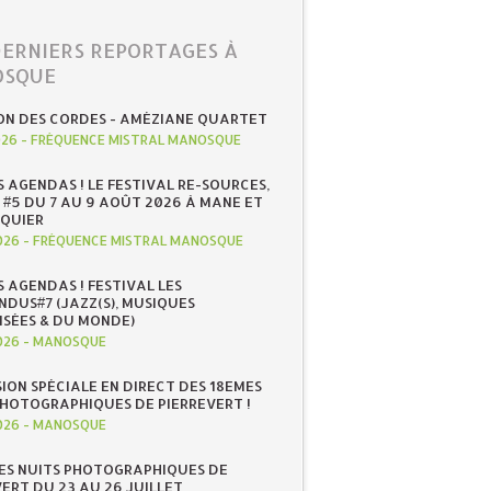
DERNIERS REPORTAGES À
SQUE
ON DES CORDES - AMÉZIANE QUARTET
026
-
FRÉQUENCE MISTRAL MANOSQUE
S AGENDAS ! LE FESTIVAL RE-SOURCES,
 #5 DU 7 AU 9 AOÛT 2026 À MANE ET
QUIER
026
-
FRÉQUENCE MISTRAL MANOSQUE
S AGENDAS ! FESTIVAL LES
NDUS#7 (JAZZ(S), MUSIQUES
ISÉES & DU MONDE)
026
-
MANOSQUE
SION SPÉCIALE EN DIRECT DES 18EMES
PHOTOGRAPHIQUES DE PIERREVERT !
026
-
MANOSQUE
ES NUITS PHOTOGRAPHIQUES DE
ERT DU 23 AU 26 JUILLET