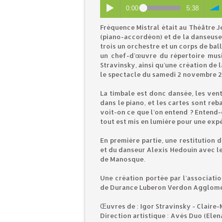
0:00
5:38
Fréquence Mistral était au Théâtre Je
(piano-accordéon) et de la danseuse 
trois un orchestre et un corps de bal
un chef-d’œuvre du répertoire mus
Stravinsky, ainsi qu’une création de 
le spectacle du samedi 2 novembre 2
La timbale est donc dansée, les ven
dans le piano, et les cartes sont reb
voit-on ce que l’on entend ? Entend-o
tout est mis en lumière pour une exp
En première partie, une restitution
et du danseur Alexis Hedouin avec le
de Manosque.
Une création portée par l’associatio
de Durance Luberon Verdon Agglom
Œuvres de : Igor Stravinsky - Claire
Direction artistique : Avès Duo (Ele