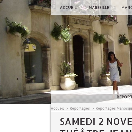
ACCUEIL
MARSEILLE
MAN
REPOR
Accueil
>
Reportages
>
Reportages Manosq
SAMEDI 2 NOV