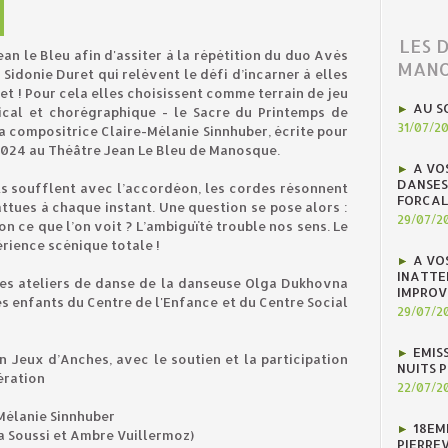
LES 
an le Bleu afin d'assiter à la répétition du duo Avès
MANO
Sidonie Duret qui relèvent le défi d’incarner à elles
let ! Pour cela elles choisissent comme terrain de jeu
AU S
ical et chorégraphique - le Sacre du Printemps de
31/07/2
la compositrice Claire-Mélanie Sinnhuber, écrite pour
024 au Théâtre Jean Le Bleu de Manosque.
A VO
DANSES
ts soufflent avec l’accordéon, les cordes résonnent
FORCAL
attues à chaque instant. Une question se pose alors :
29/07/2
n ce que l’on voit ? L’ambiguïté trouble nos sens. Le
érience scénique totale !
A VO
INATTE
 des ateliers de danse de la danseuse Olga Dukhovna
IMPROV
s enfants du Centre de l'Enfance et du Centre Social
29/07/2
EMIS
n Jeux d’Anches, avec le soutien et la participation
NUITS 
ération
22/07/2
-Mélanie Sinnhuber
18EM
na Soussi et Ambre Vuillermoz)
PIERREV