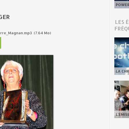
POWER 
GER
LES 
FRÉQ
ierre_Magnan.mp3
(7.64 Mo)
LA CHR
L'ÉMIS