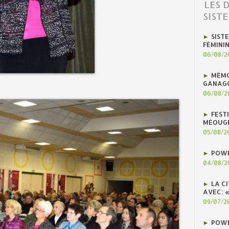
LES 
SIST
SIST
FÉMINI
06/08/2
MÉMO
GANAG
06/08/2
FEST
MÉOUG
05/08/2
POWE
04/08/2
LA C
AVEC: 
09/07/2
POWE