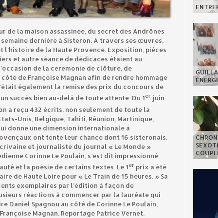
ENTREP
eur de la maison assassinée, du secret des Andrônes
 semaine dernière à Sisteron. A travers ses œuvres,
t l’histoire de la Haute Provence. Exposition, pièces
liers et autre séance de dédicaces étaient au
’occasion de la cérémonie de clôture, de
GUILLA
u côté de Françoise Magnan afin de rendre hommage
ÉNERGI
’était également la remise des prix du concours de
er
un succès bien au-delà de toute attente. Du 1
juin
ron a reçu 432 écrits, non seulement de toute la
tats-Unis, Belgique, Tahiti, Réunion, Martinique,
 qui donne une dimension internationale à
ovençaux ont tenté leur chance dont 16 sisteronais.
CHRON
SEXOTH
écrivaine et journaliste du journal « Le Monde »
COUPL
dienne Corinne Le Poulain, s’est dit impressionné
er
beauté et la poésie de certains textes. Le 1
prix a été
aire de Haute Loire pour « Le Train de 15 heures. » Sa
cents exemplaires par l’édition à façon de
usieurs réactions à commencer par la lauréate qui
ire Daniel Spagnou au côté de Corinne Le Poulain,
t Françoise Magnan. Reportage Patrice Vernet.