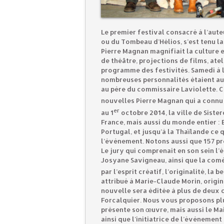
Le premier festival consacré à l’aut
ou du Tombeau d’Hélios, s’est tenu la
Pierre Magnan magnifiait la culture e
de théâtre, projections de films, ate
programme des festivités. Samedi à l
nombreuses personnalités étaient a
au père du commissaire Laviolette. C
nouvelles Pierre Magnan qui a connu 
er
au 1
octobre 2014, la ville de Siste
France, mais aussi du monde entier : E
Portugal, et jusqu’à la Thaïlande ce
l’évènement. Notons aussi que 157 pr
Le jury qui comprenait en son sein l’
Josyane Savigneau, ainsi que la comé
par l’esprit créatif, l’originalité, la 
attribué à Marie-Claude Morin, origin
nouvelle sera éditée à plus de deux 
Forcalquier. Nous vous proposons pl
présente son œuvre, mais aussi le Ma
ainsi que l’initiatrice de l’évènemen