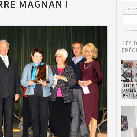
ERRE MAGNAN !
RECHER
LES 
FRÉQ
ALICE 
AU MON
PETIT 