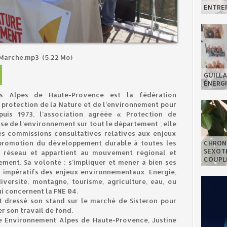
ENTREP
4-Marché.mp3
(5.22 Mo)
GUILLA
ÉNERGI
s Alpes de Haute-Provence est la fédération
protection de la Nature et de l’environnement pour
uis 1973, l’association agréée « Protection de
se de l’environnement sur tout le département ; elle
es commissions consultatives relatives aux enjeux
CHRON
promotion du développement durable à toutes les
SEXOTH
 en réseau et appartient au mouvement régional et
COUPL
ment. Sa volonté : s’impliquer et mener à bien ses
 impératifs des enjeux environnementaux. Energie,
iversité, montagne, tourisme, agriculture, eau, ou
ui concernent la FNE 04.
it dressé son stand sur le marché de Sisteron pour
er son travail de fond.
e Environnement Alpes de Haute-Provence, Justine