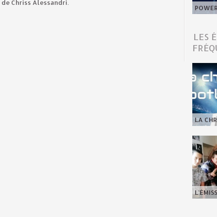
 de Chriss Alessandri.
POWER 
LES 
FRÉQ
LA CHR
L'ÉMIS