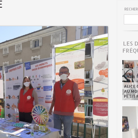
É
RECHER
LES 
FRÉQ
ALICE 
AU MON
PETIT 