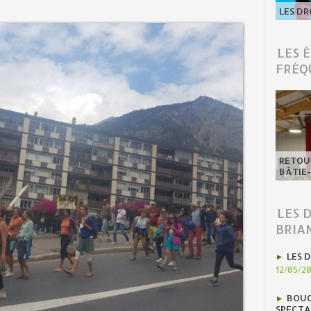
LES DR
LES 
FRÉQ
RETOUR
BÂTIE
LES 
BRIA
LES D
12/05/2
BOUC
SPECTA