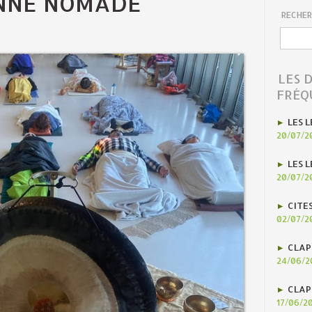
NNE NOMADE
RECHER
LES 
FRÉQ
LES L
20/07/2
LES L
20/07/2
CITE
02/07/2
CLAP
24/06/2
CLAP
17/06/2