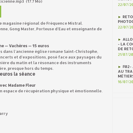
ticiènne.mp3
(17.7 Mo)
22/07/2
RETO
PHOTOG
 le magasine régional de Fréquence Mistral.
22/07/2
enne, Gong Master, Porteuse d’Eau et enseignante de
ALLO
- LA C
ophe — Vachères — 15 euros
DE RET
s dans l’ancienne église romane Saint-Christophe,
21/07/2
oncerts et d’expositions, posé face aux paysages du
lumière du matin et la résonance des instruments
#02-
ère, presque hors du temps.
AU TRAV
 euros la séance
MÉTIER
16/07/2
avec Madame Fleur
un espace de récupération physique et émotionnelle.
arry