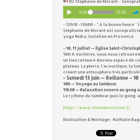
02 Stéphanie de Morant - Sonopra
0:00
15:55
- 12h10 -13h00 - " A la bonne heure "
Stéphanie de Morant est sonopratici
yoga Nidra, installée en Provence.
- 10, 11 juillet — Église Saint-Christ
10H À Vachères, nous nous retrouvon
un lieu restauré devenu espace de c
plateau. La pierre, l’acoustique, la 
créent une atmosphère très particuli
- Samedi 13 juin — Reillanne – 10
10h — Voyage au tambour
11h30 — Relaxation sonore au gong 
Le rythme du tambour puis le gong: 
https://www.chantdessirenes.fr
Réalisation & Montage : Nathalie Bag