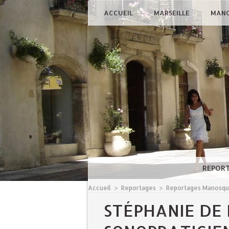
ACCUEIL
MARSEILLE
MAN
REPOR
Accueil
>
Reportages
>
Reportages Manosq
STÉPHANIE DE