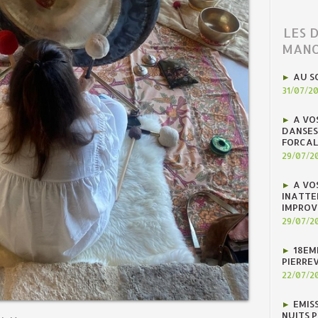
LES 
MANO
AU S
31/07/2
A VO
DANSES
FORCAL
29/07/2
A VO
INATTE
IMPROV
29/07/2
18EM
PIERREV
22/07/2
EMIS
NUITS 