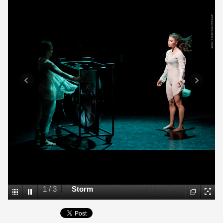
1
/
3
Storm