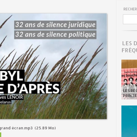
RECHER
LES 
FRÉQ
LES R
PRINTE
 grand écran.mp3
(25.89 Mo)