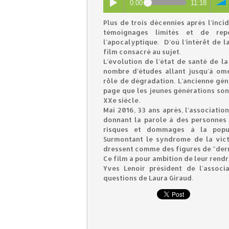
0:00
11:18
Plus de trois décennies après l’inci
témoignages limités et de repo
l’apocalyptique. D’où l’intérêt de l
film consacré au sujet.
L’évolution de l’état de santé de la
nombre d’études allant jusqu’à ome
rôle de dégradation. L’ancienne gén
page que les jeunes générations sont
XXe siècle.
Mai 2016, 33 ans après, l'associati
donnant la parole à des personnes q
risques et dommages à la popul
Surmontant le syndrome de la victi
dressent comme des figures de "derni
Ce film a pour ambition de leur rendr
Yves Lenoir président de l'assoc
questions de Laura Giraud.