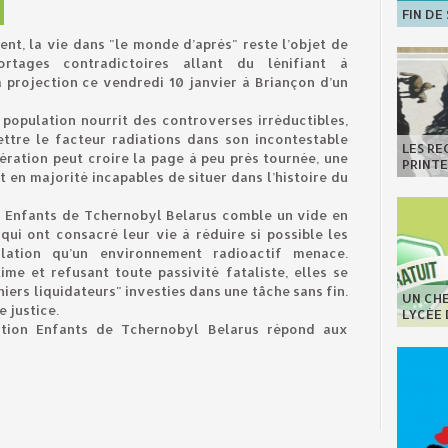
FIN DE
dent, la vie dans "le monde d’après" reste l’objet de
rtages contradictoires allant du lénifiant à
a projection ce vendredi 10 janvier à Briançon d’un
 population nourrit des controverses irréductibles,
ttre le facteur radiations dans son incontestable
LES R
ération peut croire la page à peu près tournée, une
PRINT
 en majorité incapables de situer dans l’histoire du
on Enfants de Tchernobyl Belarus comble un vide en
ui ont consacré leur vie à réduire si possible les
ation qu’un environnement radioactif menace.
me et refusant toute passivité fataliste, elles se
ers liquidateurs" investies dans une tâche sans fin.
UN CHE
e justice.
LYCÉE
iation Enfants de Tchernobyl Belarus répond aux