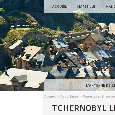
ACCUEIL
MARSEILLE
MAN
L'ANTENNE DE 
Accueil
>
Reportages
>
Reportages Briançon
TCHERNOBYL LE