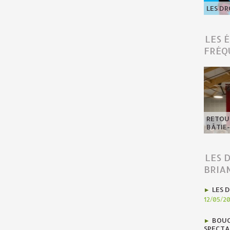
LES DR
LES 
FRÉQ
RETOUR
BÂTIE
LES 
BRIA
LES D
12/05/2
BOUC
SPECTA