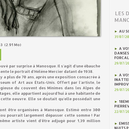
LES 
MANO
AU S
31/07/2
p3
(2.91 Mo)
A VO
DANSES
FORCAL
29/07/2
rouvé par surprise à Manosque. Il s’agit d’une ébauche
sente le portrait d'Hélène Mercier datant de 1938.
A VO
il y a plus de 70 ans, après une exposition consacrée à
INATTE
useum of Art aux États-Unis. Offert par l’artiste, le
IMPROV
ligieuse du couvent des Minimes dans les Alpes de
29/07/2
tages, elle appartient aujourd’hui à une habitante de
cette oeuvre. Elle se doutait qu’elle possédait une
18EM
PIERREV
vont être organisées à Manosque. Estimé entre 300
22/07/2
bijou pourrait largement dépasser cette somme ! Par
même artiste vient d’être adjugé pour 1,39 million
EMIS
NUITS 