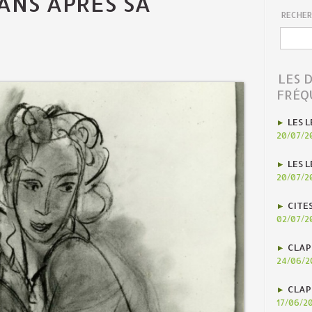
ANS APRÈS SA
RECHER
LES 
FRÉQ
LES L
20/07/2
LES L
20/07/2
CITE
02/07/2
CLAP
24/06/2
CLAP
17/06/2