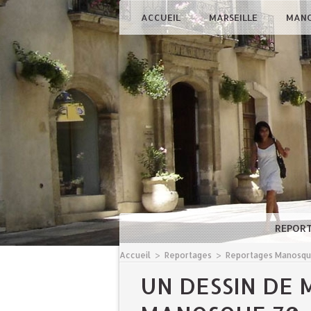
ACCUEIL
MARSEILLE
MAN
REPOR
Accueil
>
Reportages
>
Reportages Manosq
UN DESSIN DE 