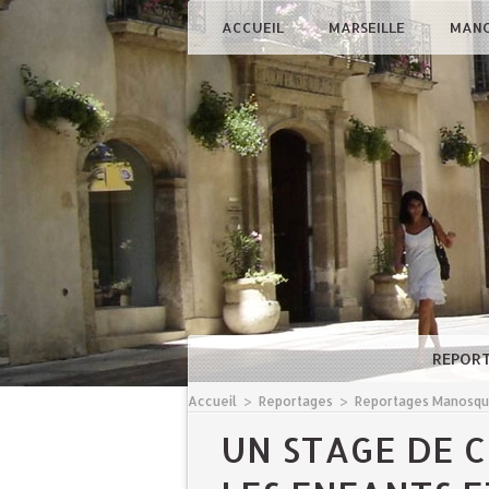
ACCUEIL
MARSEILLE
MAN
REPOR
Accueil
>
Reportages
>
Reportages Manosq
UN STAGE DE 