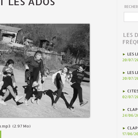
T LES ADOS
RECHER
LES 
FRÉQ
LES L
20/07/2
LES L
20/07/2
CITE
02/07/2
CLAP
24/06/2
eu.mp3
(2.97 Mo)
CLAP
17/06/2