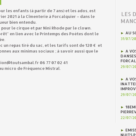
 les enfants (à partir de 7 ans) et les ados, est
LES 
ier 2021 à la Cîmenterie à Forcalquier – dans le
MANO
ueur bien entendu.
pour le cirque et par Nini Rhode par le clown.
AU S
orêt" en lien avec le Printemps des Poètes dont le
31/07/2
ée.
 un repas tiré du sac, et les tarifs sont de 120 € et
sonnes aux minimas sociaux ; à savoir aussi que le
A VO
DANSES
FORCAL
ion@toutsambal.fr 06 77 07 02 41
29/07/2
 au micro de Fréquence Mistral.
A VO
INATTE
IMPROV
29/07/2
18EM
PIERREV
22/07/2
EMIS
NUITS 