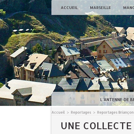
ACCUEIL
MARSEILLE
MAN
L'ANTENNE DE 
Accueil
>
Reportages
>
Reportages Briançon
UNE COLLECTE 