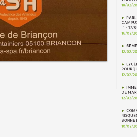
18/02/2
PARLE
CAMPUS
!" - 17
16/02/2
6ÈME
12/02/2
LYCÉ
POURQU
12/02/2
IMME
DE MAR
12/02/2
COMM
RISQUES
BONNE H
10/02/2