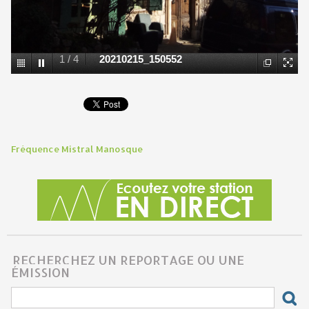
1
/
4
20210215_150552
Fréquence Mistral Manosque
RECHERCHEZ UN REPORTAGE OU UNE
ÉMISSION