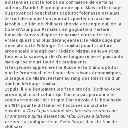
existent et sont le fonds de commerce de certains
auteurs. Daudet, Pagnol par exemple. Mais cette image
du provençal nonchalant et plutôt feignasse est aussi
le fruit de ce que l’on pourrait appeler un racisme
jacobin. Le film de Philibert aborde cet angle qui, de la
Côte d’Azur pour Parisiens en goguette à Tartarin,
tueur de fauves d’opérette permet d’occulter les
vraies questions plus dérangeantes: le Midi Rouge par
exemple ou le Félibrige. Ce combat pour la culture
provençale engagé par Frédéric Mistral en 1854 et qui
tourne à la sauvegarde d’une langue riche et puissante
mais qui se meurt faute de pratiquants.
Si les jeunes apprennent le Russe et le Chinois plutôt
que le Provençal, c’est pour des raisons économiques,
la langue de Mistral restant au rang des loisirs ou d’un
lointain héritage familial.
Et puis, il y a également les faux procès : l’ethno-type
provençal, c’est celui à qui l’on n’a pas pardonné le
soulèvement de 1851 et que l’on envoie à la boucherie
en 1914 pour le diffamer et l’accuser de lâcheté
ensuite. «
On n’a pas soigné des blessés revenus du
Front parce qu’ils étaient du Midi. On les a laissés
crever !
» souligne Jean-Yves Royer dans le film de
Philibert.