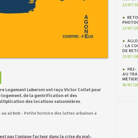
22/07/2
RETO
PHOTOG
22/07/2
ALLO
- LA C
DE RET
21/07/2
#02-
AU TRAV
MÉTIER
16/07/2
lère Logement Luberon) ont reçu Victor Collet pour
logement, de la gentrification et des
ltiplication des locations saisonnières.
 au airbnb - Petite histoire des luttes urbaines à
est pas l’unique facteur dans la crise du mal-