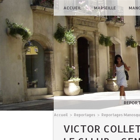
ACCUEIL
MARSEILLE
MAN
REPOR
Accueil
>
Reportages
>
Reportages Manosq
VICTOR COLLET