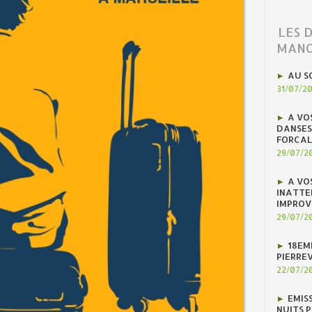
LES 
MANO
AU S
31/07/2
A VO
DANSES
FORCAL
29/07/2
A VO
INATTE
IMPROV
29/07/2
18EM
PIERREV
22/07/2
EMIS
NUITS 