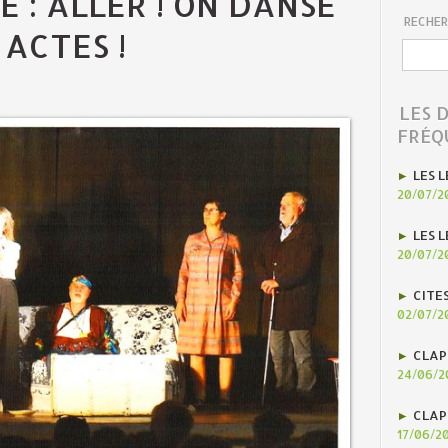
E : ALLER ! ON DANSE
RECHER
 ACTES !
LES 
FRÉQ
LES L
20/07/2
LES L
20/07/2
CITE
02/07/2
CLAP
24/06/2
CLAP
17/06/2