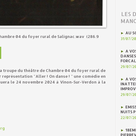
LES 
MANO
AU S
Chambre 04 du foyer rural de Salignac.wav
(286.9
31/07/2
A VO
DANSES
FORCAL
29/07/2
 la troupe du théâtre de Chambre 04 du foyer rural de
r représentation "Aller ! On danse ! " une comédie en
A VO
ouera le 24 novembre 2024 à Vinon-Sur-Verdon à la
INATTE
IMPROV
29/07/2
EMIS
NUITS 
22/07/2
org
18EM
PIERREV