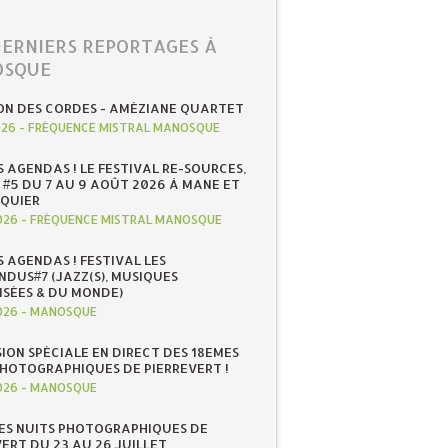
DERNIERS REPORTAGES À
SQUE
ON DES CORDES - AMÉZIANE QUARTET
026
-
FRÉQUENCE MISTRAL MANOSQUE
S AGENDAS ! LE FESTIVAL RE-SOURCES,
 #5 DU 7 AU 9 AOÛT 2026 À MANE ET
QUIER
026
-
FRÉQUENCE MISTRAL MANOSQUE
S AGENDAS ! FESTIVAL LES
NDUS#7 (JAZZ(S), MUSIQUES
ISÉES & DU MONDE)
026
-
MANOSQUE
SION SPÉCIALE EN DIRECT DES 18EMES
PHOTOGRAPHIQUES DE PIERREVERT !
026
-
MANOSQUE
ES NUITS PHOTOGRAPHIQUES DE
ERT DU 23 AU 26 JUILLET