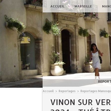
ACCUEIL
MARSEILLE
MAN
REPOR
Accueil
>
Reportages
>
Reportages Manosq
VINON SUR VE