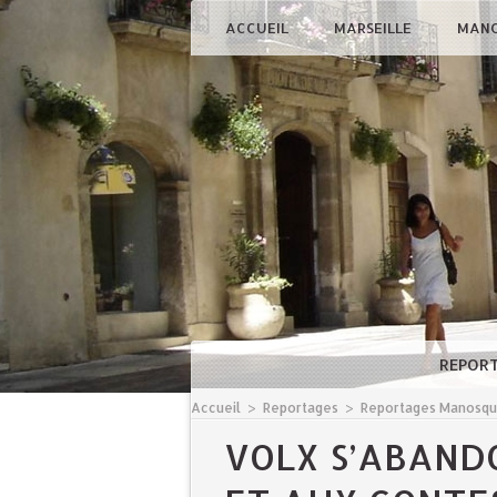
ACCUEIL
MARSEILLE
MAN
REPOR
Accueil
>
Reportages
>
Reportages Manosq
VOLX S’ABAND