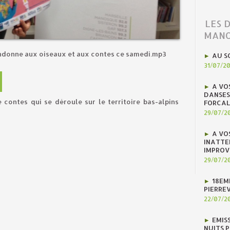
LES 
MANO
donne aux oiseaux et aux contes ce samedi.mp3
AU S
31/07/2
A VO
DANSES
 contes qui se déroule sur le territoire bas-alpins
FORCAL
29/07/2
A VO
INATTE
IMPROV
29/07/2
18EM
PIERREV
22/07/2
EMIS
NUITS 